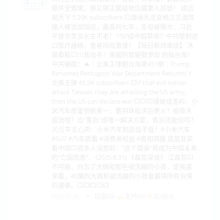
條件全實現，張又俠正國級地位藏驚人訊號！ 靖远
观天下 5.29K subscribers 💥澳洲天龙女杨兰兰酒驾
撞人被追加指控，最高判七年，生母被曝光；习近
平普京笑谈长生不老！‘150’成中国禁语？中共限制进
口医疗器械，患者风险激增！【每日新闻串烧】 沐
陽看點💥川普出手！美國防部變戰爭部 劍指台海！
中共嚇瘋！🔥｜北美王律觀台海第451期｜Trump
Renames Pentagon: War Department Returns! ⚡
北美王律 45.5K subscribers 💥If that evil nation
attack Taiwan, they are attacking the US army,
then the US can declare war.💥💥💥爆破级黑料：小
米汽车质量倒数第一，董明珠批评后更火？偷技术
成流氓？当“重启”成唯一解决方案，售后还能信吗？
20万车主心声：小米汽车到底值不值？#小米汽车
#SU7 #汽车质量 #消费者权益 #真相揭露 底层韭菜
看中国💥很多人没想到：“这个国家”将成为中国未来
的“亡国隐患”. （2025.8.31) 《森哲深谈》 江森哲💥
不可能，你忘了大媽和那些被洗腦的小孩，從長遠
來看，40萬的大媽和被洗腦的小孩會贏得所有台灣
的選舉。💥💥💥💥💥
回复(0)
支持(
0
)
反对(
0
)
2025-09-08