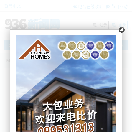
繁體中文
电台在线收听
节目互动
用户注册
用户登录
文章
网站首页
节目互动
我爱纽西兰
08/09/2025 加澳过台海！东部战区紧逼盯
人|还差85亿！NZ预算爆大缺
口|KiwiSaver要强制化？！|关键矿产把
美逼急了！8日起，零关税|深夜逼宫！石
破茂垮台！
吴蔓
2025-09-08 06:58:29