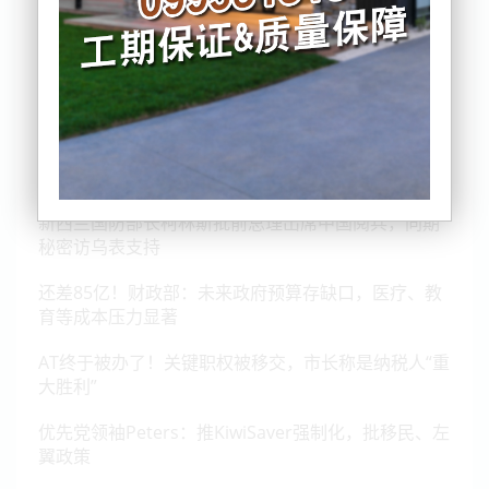
日本首相决定辞职！300韩国人被美军逮捕
新西兰国防部长柯林斯批前总理出席中国阅兵，同期
秘密访乌表支持
还差85亿！财政部：未来政府预算存缺口，医疗、教
育等成本压力显著
AT终于被办了！关键职权被移交，市长称是纳税人“重
大胜利”
优先党领袖Peters：推KiwiSaver强制化，批移民、左
翼政策