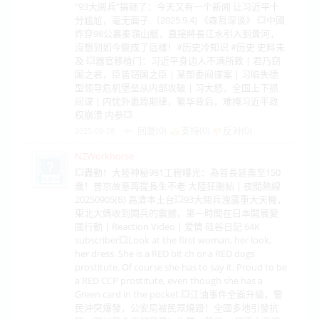
“93大阅兵”搞砸了：今天又有一个新闻 让习近平十
分尴尬，毫无面子.（2025.9.4) 《森哲深谈》 💥中國
炸穿98公裏秦嶺山脈，直接將長江水引入到黃河，
沒想到如今變成了這樣！#历史冷知识 #历史 史料未
及 💥器官移植门：习近平身边人不满所致 | 君乃窃
国之君，臣皆窃国之臣 | 某部委间谍案 | 习陷失德
型领导危机堡垒从内部攻破 | 习大怒，全国上下抓
间谍 | 内忧外患周期律，繁华背后，难掩习近平政
权崩溃 内参💥
回复(0)
支持(
0
)
反对(
0
)
2025-09-08
NZWorkhorse
💥轟動！大陸神秘981工程曝光：為首長延壽至150
歲！普京故意再提長生不老 大陸狂刪帖 | 夜間熱線
20250905(B) 高清本土台💥93大閱兵洩露重大天機，
東北大媽收到閱兵的震撼，第一時間在日本開展愛
國行動 | Reaction Video | 爱情 硅谷日記 64K
subscriber💥Look at the first woman, her look,
her dress. She is a RED bit ch or a RED dogs
prostitute. Of course she has to say it. Proud to be
a RED CCP prostitute, even though she has a
Green card in the pocket.💥江油事件全面升級，警
民沖突爆發，公安局被民眾燒毀！全國多地引發抗