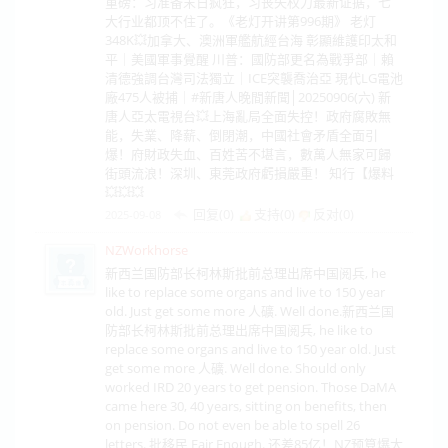
重磅：习准备末日疯狂，习丧失权力最新证据，七
大行业都顶不住了。《老灯开讲第996期》 老灯
348K💥加拿大、澳洲軍艦航經台海 彰顯維護印太和
平｜美國軍事覺醒 川普：國防部更名為戰爭部｜賴
清德強調台灣司法獨立｜ICE突襲喬治亞 現代LG電池
廠475人被捕｜#新唐人晚間新聞│20250906(六) 新
唐人亞太電視台💥上海亂局全面失控！政府腐敗無
能，失業、降薪、倒閉潮，中國社會矛盾全面引
爆！府財政失血、百姓苦不堪言，數萬人無家可歸
街頭流浪！深圳、東莞政府虧損嚴重！ 知行【爆料
💥💥💥
回复(0)
支持(
0
)
反对(
0
)
2025-09-08
NZWorkhorse
新西兰国防部长柯林斯批前总理出席中国阅兵, he
like to replace some organs and live to 150 year
old. Just get some more 人礦. Well done.新西兰国
防部长柯林斯批前总理出席中国阅兵, he like to
replace some organs and live to 150 year old. Just
get some more 人礦. Well done. Should only
worked IRD 20 years to get pension. Those DaMA
came here 30, 40 years, sitting on benefits, then
on pension. Do not even be able to spell 26
letters. 批移民 Fair Enough. 还差85亿！NZ预算爆大