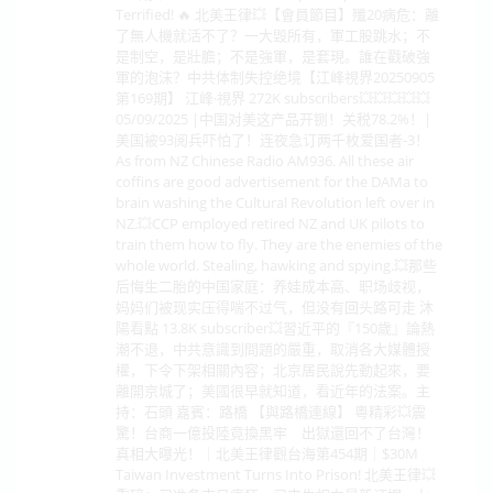
Terrified! 🔥 北美王律💥【會員節目】殲20病危：離
了無人機就活不了？一大毁所有，軍工股跳水；不
是制空，是壯膽；不是強軍，是套現。誰在戳破強
軍的泡沫？中共体制失控绝境【江峰視界20250905
第169期】 江峰·視界 272K subscribers💥💥💥💥💥
05/09/2025 |中国对美这产品开铡！关税78.2%！|
美国被93阅兵吓怕了！连夜急订两千枚爱国者-3！
As from NZ Chinese Radio AM936. All these air
coffins are good advertisement for the DAMa to
brain washing the Cultural Revolution left over in
NZ.💥CCP employed retired NZ and UK pilots to
train them how to fly. They are the enemies of the
whole world. Stealing, hawking and spying.💥那些
后悔生二胎的中国家庭：养娃成本高、职场歧视，
妈妈们被现实压得喘不过气，但没有回头路可走 沐
陽看點 13.8K subscriber💥習近平的『150歲』論熱
潮不退，中共意識到問題的嚴重，取消各大媒體授
權，下令下架相關內容；北京居民說先動起來，要
離開京城了；美國很早就知道，看近年的法案。主
持：石頭 嘉賓：路橋 【與路橋連線】 粵精彩💥震
驚！台商一億投陸竟換黑牢 出獄還回不了台灣！
真相大曝光！｜北美王律觀台海第454期｜$30M
Taiwan Investment Turns Into Prison! 北美王律💥