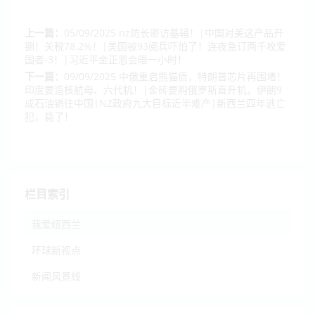
上一篇：
05/09/2025 nz防长密访基辅！|中国对美这产品开
铡！关税78.2%！|美国被93阅兵吓怕了！连夜急订两千枚爱
国者-3！|习近平金正恩会晤一小时！
下一篇：
09/09/2025 中俄重启熊猫债，特朗普芯片再围堵！
印度要造核航母、六代机！|金砖要购俄罗斯直升机，伊朗9
成石油销往中国|NZ政府九大目标近半难产|新西兰四年逃亡
犯，毙了！
栏目索引
我爱纽西兰
环球新视点
新闻风景线