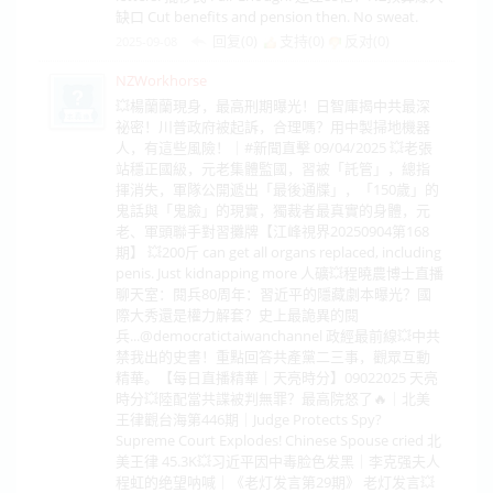
缺口 Cut benefits and pension then. No sweat.
回复(0)
支持(
0
)
反对(
0
)
2025-09-08
NZWorkhorse
💥楊蘭蘭現身，最高刑期曝光！日智庫揭中共最深
祕密！川普政府被起訴，合理嗎？用中製掃地機器
人，有這些風險！｜#新聞直擊 09/04/2025 💥老張
站穩正國級，元老集體監國，習被「託管」，總指
揮消失，軍隊公開遞出「最後通牒」，「150歲」的
鬼話與「鬼臉」的現實，獨裁者最真實的身體，元
老、軍頭聯手對習攤牌【江峰視界20250904第168
期】 💥200斤 can get all organs replaced, including
penis. Just kidnapping more 人礦💥程曉農博士直播
聊天室：閱兵80周年：習近平的隱藏劇本曝光？國
際大秀還是權力解套？史上最詭異的閱
兵...‪@democratictaiwanchannel‬ 政經最前線💥中共
禁我出的史書！重點回答共產黨二三事，觀眾互動
精華。【每日直播精華｜天亮時分】09022025 天亮
時分💥陸配當共諜被判無罪？最高院怒了🔥｜北美
王律觀台海第446期｜Judge Protects Spy?
Supreme Court Explodes! Chinese Spouse cried 北
美王律 45.3K💥习近平因中毒脸色发黑｜李克强夫人
程虹的绝望呐喊｜《老灯发言第29期》 老灯发言💥