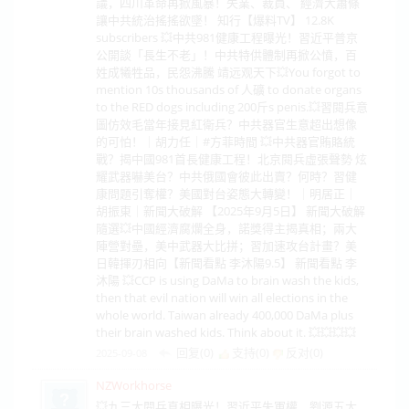
議，四川革命再掀風暴！失業、裁員、 經濟大蕭條
讓中共統治搖搖欲墜！ 知行【爆料TV】 12.8K
subscribers 💥中共981健康工程曝光！習近平普京
公開談「長生不老」！中共特供體制再掀公憤，百
姓成犧牲品，民怨沸騰 靖远观天下💥You forgot to
mention 10s thousands of 人礦 to donate organs
to the RED dogs including 200斤s penis.💥習閱兵意
圖仿效毛當年接見紅衛兵？中共器官生意超出想像
的可怕！｜胡力任｜#方菲時間 💥中共器官賄賂統
戰？揭中國981首長健康工程！北京閱兵虛張聲勢 炫
耀武器嚇美台？中共俄國會彼此出賣？何時？習健
康問題引奪權？美國對台姿態大轉變！｜明居正｜
胡振東｜新聞大破解 【2025年9月5日】 新聞大破解
隨選💥中國經濟腐爛全身，諾獎得主揭真相；兩大
陣營對壘，美中武器大比拼；習加速攻台計畫？美
日韓揮刃相向【新聞看點 李沐陽9.5】 新聞看點 李
沐陽 💥CCP is using DaMa to brain wash the kids,
then that evil nation will win all elections in the
whole world. Taiwan already 400,000 DaMa plus
their brain washed kids. Think about it. 💥💥💥💥
回复(0)
支持(
0
)
反对(
0
)
2025-09-08
NZWorkhorse
💥九三大閱兵真相曝光！習近平失軍權，劉源五大