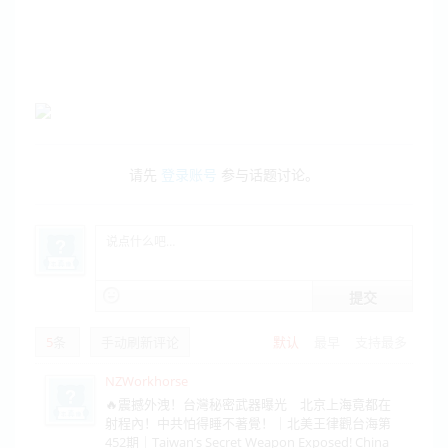
请先
登录账号
参与话题讨论。
提交
5
条
手动刷新评论
默认
最早
支持最多
NZWorkhorse
🔥震撼外洩！台灣秘密武器曝光 北京上海竟都在
射程內！中共怕得睡不著覺！｜北美王律觀台海第
452期｜Taiwan’s Secret Weapon Exposed! China