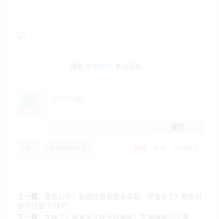
请先
登录账号
参与评论。
提交
0
条
手动刷新评论
默认
最早
支持最多
上一篇：
政策公布！新西兰要有更多华超、零食仓了！政府对
超市行业“开绿灯”.....
下一篇：
车祸了！奥克兰北岸大桥堵死！交通瘫痪16公里.....