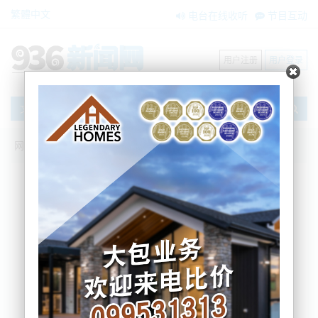
繁體中文
电台在线收听
节目互动
用户注册
用户登录
文章
网站首页
新闻资讯
大洋洲新闻
奥克兰停车又多个“雷点”！在这个标志旁泊
车，秒罚$100刀！
BNE
2025-08-27 15:54:16
大家肯定想不到，在奥克兰这样停车也会被罚100
刀。