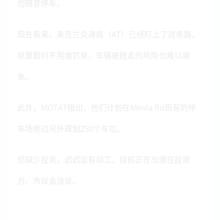
勿随意停车。
现在看来，奥克兰交通局（AT）已经盯上了这条路，
就算暂时不用缴罚单，车辆被拖走的风险也难以避
免。
此外，MOTAT指出，他们计划在Meola Rd现有的停
车场旁边另外规划250个车位。
但缺少投资，迟迟没有动工，目前正在与潜在投资
方、市议会洽谈。