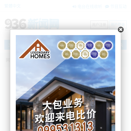
繁體中文
电台在线收听
节目互动
用户注册
用户登录
文章
网站首页
新闻资讯
大洋洲新闻
政策公布！新西兰要有更多华超、零食仓
了！政府对超市行业“开绿灯”.....
BNE
2025-08-27 15:48:54
今日新西兰财长Nicola Willis召开新闻发布会，宣布了
一系列针对超市行业的调整计划，旨在缓解新西兰的