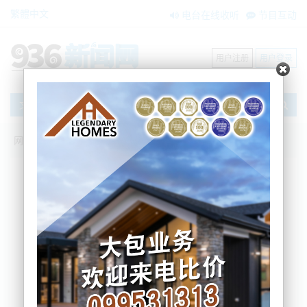
繁體中文
电台在线收听
节目互动
用户注册
用户登录
文章
网站首页
新闻资讯
大洋洲新闻
应对电荒：囤煤！新西兰四大电力巨头出
手！
Jeff
2025-08-04 15:02:53
Genesis、Mercury、Meridian 和 Contact 将在
Huntly Power Station 建立战略能源储备
大型煤炭储备将覆盖“干冬”水电风险和天然气短缺
协议由 2024 年电力供应紧缩促成