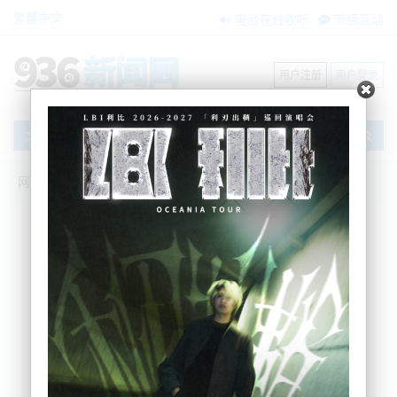
繁體中文
电台在线收听
节目互动
用户注册
用户登录
文章
网站首页
新闻资讯
大洋洲新闻
一人在奥克兰南区Pukekohe发生的一起
摩托车事故中死亡。
Jeff
2025-08-01 17:36:39
一人在奥克兰南区Pukekohe发生的一起摩托车事故中
死亡。
Counties Manukau警区指挥官Shanan Gray警监表