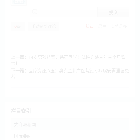
提交
0
条
手动刷新评论
默认
最早
支持最多
上一篇：
14岁男孩持菜刀杀死同学！法院判处三年三个月监
禁！
下一篇：
医疗资源承压：奥克兰北岸医院设专病房安置滞留患
者
栏目索引
大洋洲新闻
国际要闻