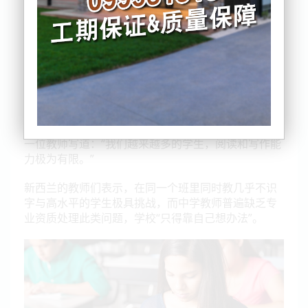
Lifting Literacy提供给媒体的学校反馈显示，一些学
生的识字水平低到让教师“无计可施”，并呼吁新西兰
政府制定为期五年的策略来改善现状。
据了解，29所中学的校长与教师参与了非正式调查，
他们指出，当前入学的学生是“准备最差的一届”，加
上高压考试要求，导致师生双双受困。
一位教师写道：
“我们越来越多的学生，阅读和写作能
力极为有限。”
新西兰的教师们表示，在同一个班里同时教几乎不识
字与高水平的学生极具挑战，而中学教师普遍缺乏专
业资质处理此类问题，学校“只得靠自己想办法”。