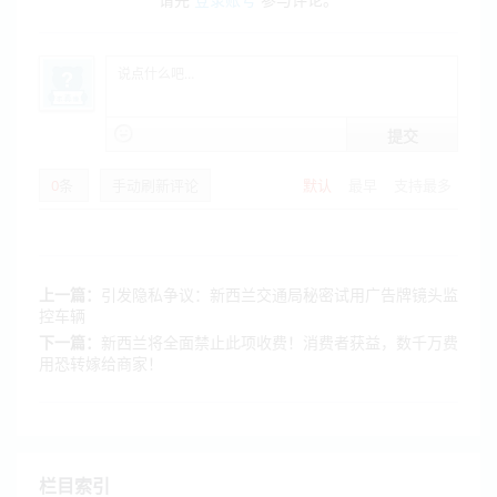
提交
0
条
手动刷新评论
默认
最早
支持最多
上一篇：
引发隐私争议：新西兰交通局秘密试用广告牌镜头监
控车辆
下一篇：
新西兰将全面禁止此项收费！消费者获益，数千万费
用恐转嫁给商家！
栏目索引