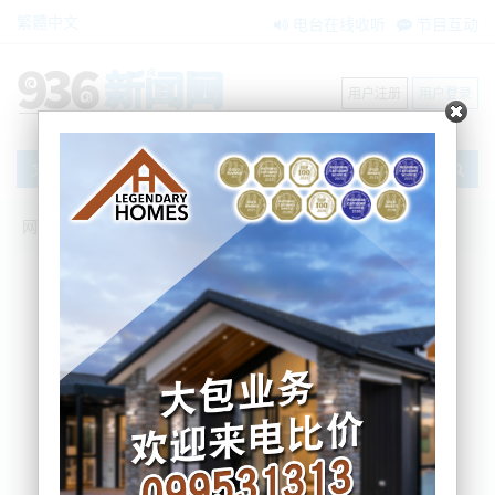
繁體中文
电台在线收听
节目互动
用户注册
用户登录
文章
网站首页
新闻资讯
大洋洲新闻
教师苦撑“扫盲”重任：新西兰中学陷识字危
机
Nemo
2025-07-28 09:30:47
根据今早本地媒体的信息，多个学校向教育倡议团体
Lifting Literacy Aotearoa反映，新西兰中学生识字能
力普遍低下，情况严重。由于难以应对全新的NCEA阅
读与写作测试，许多青少年逃课，学校也因开设补课
课程而导致预算吃紧。