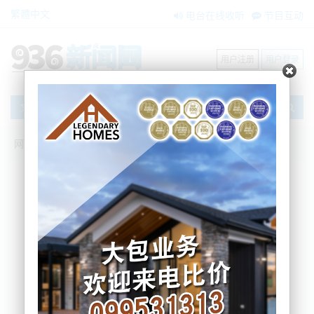
繁體中文
电台在线收听
节目互动
用户注册
用户登录
文章
网站首页
新闻资讯
大洋洲新闻
新西兰海关：毒品走私激增，犯罪团伙几
乎不再伪装
Nemo
2025-07-16 07:58:24
根据新西兰最大的机场——奥克兰机场的一位海关官
员表示，如今跨境毒品走私越来越猖獗，不只是数
量，而是一些走私者甚至不再尝试伪装，明目张胆的
进行犯罪活动。