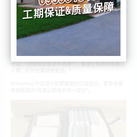
据了解，由于新西兰本地对毒品的高需求和高利润，
毒品走私已愈发泛滥。今年1月至5月，新西兰海关共
查获1600多公斤的冰毒、可卡因和MDMA，其中三分
之一通过奥克兰机场入境，仅该机场就查获了542公
斤。
奥克兰海关经理Paul Williams指出，现在越来越多的
走私案件中，毒品直接无伪装的放在行李中。
他说：“犯罪团伙甚至不遮掩了，直接让快递带着毒品
入境，打开包裹就是毒品。”
Williams
认为这源于犯罪集团的日益自信，甚至将查
获损耗视为“经营必需成本的一部分”。