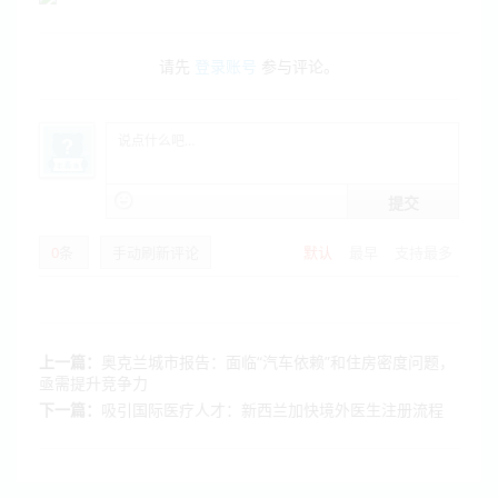
请先
登录账号
参与评论。
提交
0
条
手动刷新评论
默认
最早
支持最多
上一篇：
奥克兰城市报告：面临“汽车依赖”和住房密度问题，
亟需提升竞争力
下一篇：
吸引国际医疗人才：新西兰加快境外医生注册流程