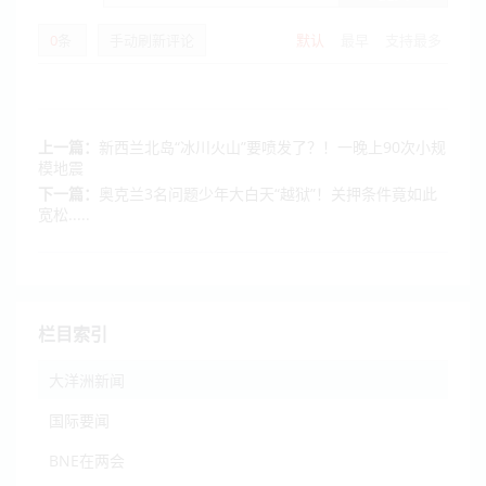
0
条
手动刷新评论
默认
最早
支持最多
上一篇：
新西兰北岛“冰川火山”要喷发了？！一晚上90次小规
模地震
下一篇：
奥克兰3名问题少年大白天“越狱”！关押条件竟如此
宽松.....
栏目索引
大洋洲新闻
国际要闻
BNE在两会