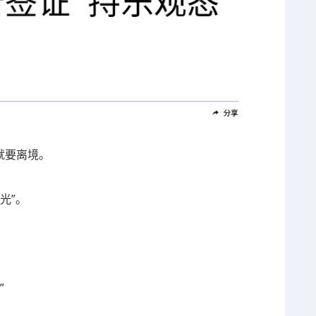
就要离境。
光”。
”