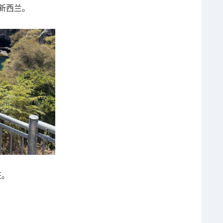
移民新西兰。
狂。