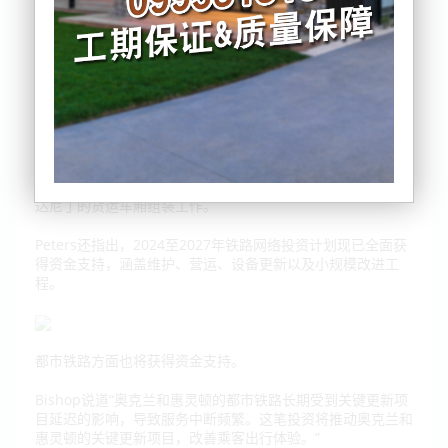
更新，另外1.436亿纽元将用于奥克兰和惠灵顿的都市铁路系
统升级。
目前，铁路承担了全国13%的货运量以及四分之一的出口运
输。Peters表示，这项计划将替换使用数十年的老旧桥梁、涵
洞及其他基础设施，建设可持续数代的新系统，也将为商业货
运网络的发展打下坚实基础。
同时，部分项目已在推进中，包括北地Swanson至旺阿雷
（Whangārei）之间的线路升级，新型机车陆续抵达，以及
达尼丁的货运车厢组装工作。
Peters
还指出，2024至2027年铁路网络投资计划现已全面获
得资金支持，涵盖维护、营运、设备更新以及小规模改进工
程。
都市铁路方面也将获得资金支持。
Bishop说道
“奥克兰和惠灵顿的都市铁路长期受到关键更新项
目延迟的影响，导致服务中断频繁。这笔投资将推动奥克兰和
惠灵顿的关键更新项目，改善乘客出行体验。”