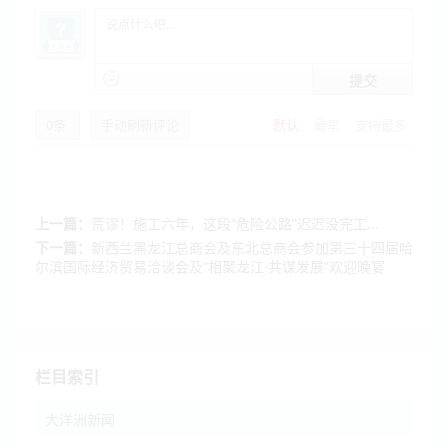
提交
0
条
手动刷新评论
默认
最早
支持最多
上一篇：
荒谬！施工六年，这段“危险公路”迟迟没完工...
下一篇：
新西兰黑龙江总商会及东北总商会参加第三十四届哈
尔滨国际经济贸易洽谈会及“相聚龙江·共谋发展”欢迎晚宴
栏目索引
大洋洲新闻