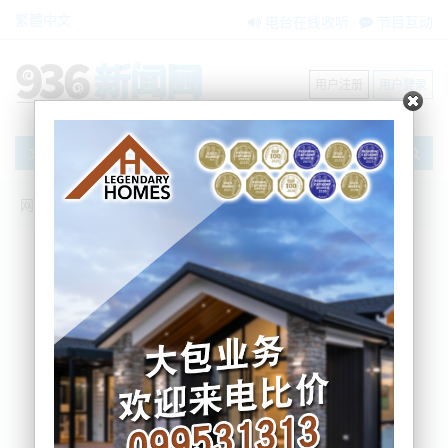
繁體中文
电台在线收听
节目互动
用户注册
用户登录
文章
网站首页
新闻资讯
大洋洲新闻
政府砸6亿！全国铁路将全面升级!
Eileen
2025-05-20 10:42:53
铁路部长Winston Peters与交通部长Chris Bishop今日宣布
政府将在《2025年预算案》中投入6.046亿纽元，用于全国铁
路网络的升级与整修。
这笔资金旨在提升通勤与货运列车服务的可靠性和效率。
具体而言，其中4.61亿纽元将用于全国货运铁路网络的维护与