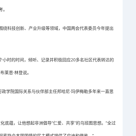
考。
围绕科技创新、产业升级等领域，中国两会代表委员今年提出
个小时的时间，倾听、记录并积极回应20多名社区代表转达的
布莱恩·林登说。
行政学院国际关系与伙伴部主任邦哈尼·玛伊梅勒多年来一直思
文化底蕴，让他想起非洲倡导“仁爱、共享”的乌班图思想。“全过
探索符合本国国情的民主模式提供了启迪和借鉴。”