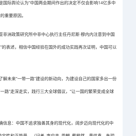
是国际舆论认为“中国两会期间作出的决定不仅会影响14亿多中
”的重要原因。
亚非洲政策研究所中非中心执行主任丹尼斯·穆内内注意到中国
果”的表述，相信中国经验在国外的成功实践再次证明，中国可以
了解未来“一带一路”建设的新动向，为建设自己的国家多出一份
一路”走深走实，践行三大全球倡议，“让一国的繁荣变成全球
确信息：中国不追求独善其身的现代化，阔步迈向现代化的中
稳定性和正能量。（记者 李应齐 周輖 戴楷然、黄炜鑫、朱玥