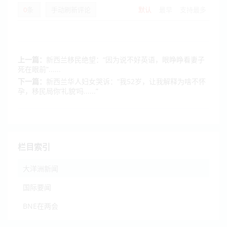
0
条
手动刷新评论
默认
最早
支持最多
上一篇：
新西兰移民绝望：“因为说不好英语，眼睁睁看妻子
死在眼前”......
下一篇：
新西兰华人妇女哭诉：“我52岁，让我解释为啥不怀
孕，移民局你‘礼貌’吗......”
栏目索引
大洋洲新闻
国际要闻
BNE在两会