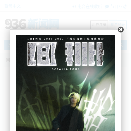
繁體中文
电台在线收听
节目互动
用户注册
用户登录
文章
网站首页
新闻资讯
大洋洲新闻
奥克兰西南高速突发车祸，1人死亡.....
zxzx
2024-05-27 16:51:25
今天上午，奥克兰西南高速公路（Southwestern
Motorway）发生一起致命车祸，车祸导致一人死
亡。