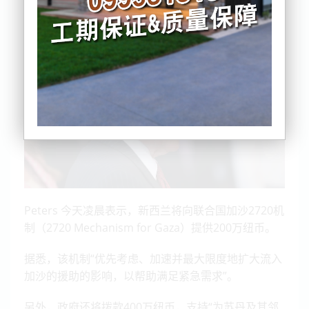
这些援助计划总价值600万纽币。
Peters 今天凌晨表示，新西兰将向联合国加沙2720机
制（2720 Mechanism for Gaza）提供200万纽币。
据悉，该机制“优先考虑、加速并最大限度地扩大流入
加沙的援助的影响，以帮助满足紧急需求”。
另外，政府还将拨款400万纽币，支持“为苏丹及其邻