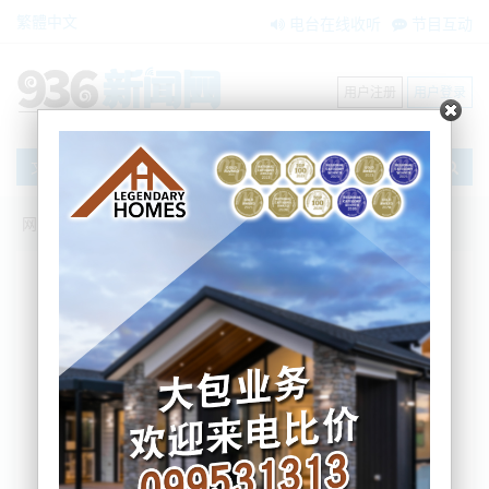
繁體中文
电台在线收听
节目互动
用户注册
用户登录
文章
网站首页
新闻资讯
大洋洲新闻
Winston Peters宣布新西兰将向加沙提供
进一步援助
Sherry
2024-04-02 09:36:31
外交部长 Winston Peters 宣布，在以色列与哈马斯
持续冲突之际，新西兰将向加沙提供更多人道主义援
助，同时还将向饱受战争蹂躏的苏丹提供一揽子援
助。