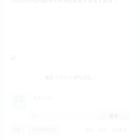
与以色列-哈马斯冲突有关的紧急人道主义需求”。
请先
登录账号
参与评论。
提交
0
条
手动刷新评论
默认
最早
支持最多