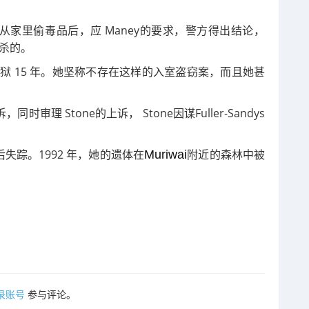
y涉嫌从家里偷毒品后，应 Maney的要求，警方得出结论，
e枪杀的。
狱 15 年。她坚称不存在这样的入室盗窃案，而且她甚
时审理 Stone的上诉， Stone因谋Fuller-Sandys
后失踪。
1992 年，她的遗体在
附近的森林中被
Muriwai
录账号
参与评论。