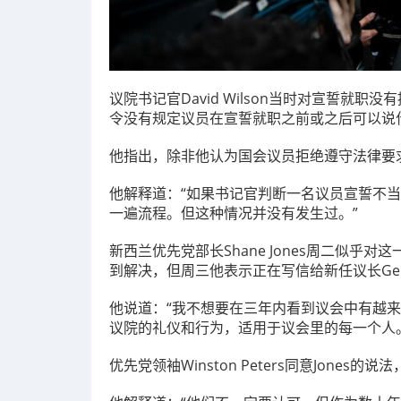
议院书记官David Wilson当时对宣誓就
令没有规定议员在宣誓就职之前或之后可以说
他指出，除非他认为国会议员拒绝遵守法律要
他解释道：“如果书记官判断一名议员宣誓不
一遍流程。但这种情况并没有发生过。”
新西兰优先党部长Shane Jones周二似乎
到解决，但周三他表示正在写信给新任议长Gerr
他说道：“我不想要在三年内看到议会中有越
议院的礼仪和行为，适用于议会里的每一个人
优先党领袖Winston Peters同意Jone