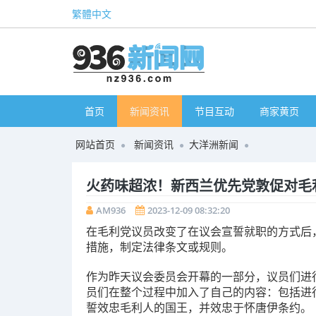
繁體中文
首页
新闻资讯
节目互动
商家黄页
网站首页
新闻资讯
大洋洲新闻
火药味超浓！新西兰优先党敦促对毛
AM936
2023-12-09 08:32:20
在毛利党议员改变了在议会宣誓就职的方式后，新西
措施，制定法律条文或规则。
作为昨天议会委员会开幕的一部分，议员们进
员们在整个过程中加入了自己的内容：包括进
誓效忠毛利人的国王，并效忠于怀唐伊条约。