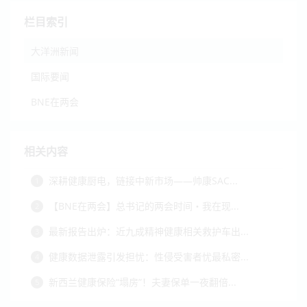
栏目索引
大洋洲新闻
国际要闻
BNE在两会
相关内容
深耕健康厨电，链接中新市场——帅康SAC...
1
【BNE在两会】总书记的两会时间・我在现...
2
最新报告出炉：近九成精神健康相关救护车出...
3
健康数据泄露引发担忧：性侵受害者忧最私密...
4
新西兰健康保险“塌房”！夫妻保单一夜翻倍...
5