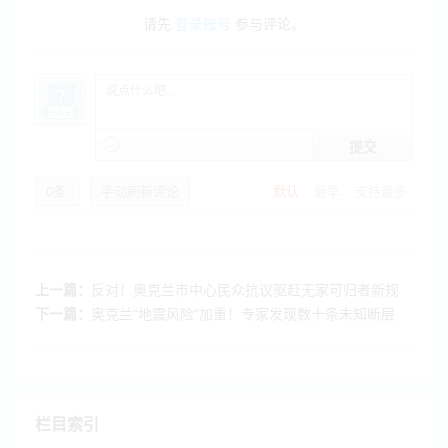
请先
登录账号
参与评论。
提交
0
条
手动刷新评论
默认
最早
支持最多
上一篇：
反对！奥克兰市中心民众抗议驱赶无家可归者新规
下一篇：
奥克兰“地震风险”加重！专家发现数十条未知断层
栏目索引