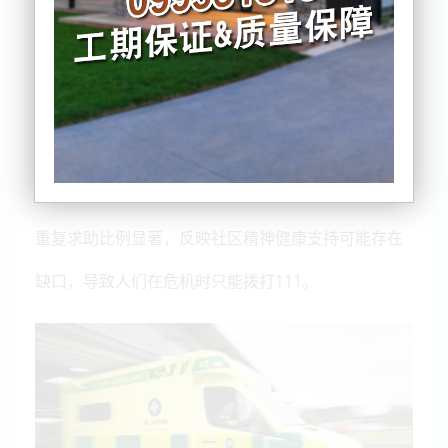
有26847宗与精神健康相关的救护车出勤，占总出勤
量的5.7%。其中近九成（89.8%）被评估为低紧急程
度，32.8%最终无需送院，显示大量个案原本可在社
区层面处理。
研究涵盖自杀未遂、自残及焦虑等情况。作者指出，
重复求助比例显著，反映社区精神健康支持可能存在
缺口，导致人们在危机时只能拨打111。