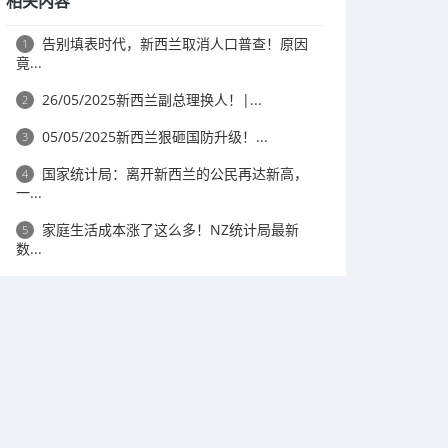
相关内容
告别填表时代，新西兰取消人口普查！原因
1
竟...
26/05/2025新西兰副总理换人！|...
2
05/05/2025新西兰狠砸国防升级！...
3
国家统计局：离开新西兰的公民再达新高，
4
一...
家庭生活成本涨了这么多！NZ统计局最新
5
数...