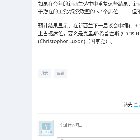
如果在今年的新西兰选举中重复这些结果，新西
于潜在的工党/绿党联盟的 52 个席位 — — 
预计结果显示，在新西兰下一届议会中拥有 9
上占据席位，要么是克里斯·希普金斯 (Chris 
(Christopher Luxon)（国家党）。
政党
民调
请先
登