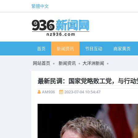
繁體中文
首页
新闻资讯
节目互动
商家黄页
网站首页
新闻资讯
大洋洲新闻
最新民调：国家党略败工党，与行动
AM936
2023-07-04 10:54:47