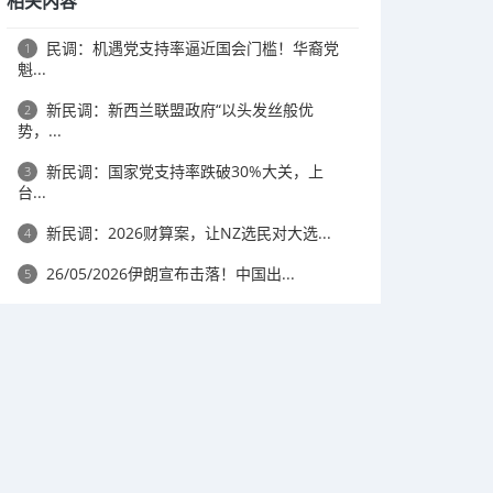
相关内容
民调：机遇党支持率逼近国会门槛！华裔党
1
魁...
新民调：新西兰联盟政府“以头发丝般优
2
势，...
新民调：国家党支持率跌破30%大关，上
3
台...
新民调：2026财算案，让NZ选民对大选...
4
26/05/2026伊朗宣布击落！中国出...
5