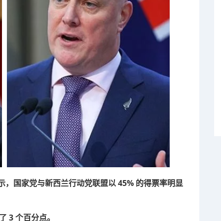
意调查显示，国家党与新西兰行动党联盟以 45% 的得票率明显
 3 个百分点。