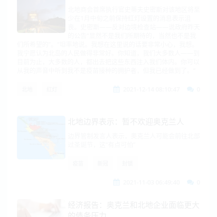
北地商会首席执行官史蒂夫史密斯对该地区将至
少在1月中旬之前保持红灯设置的消息表示沮
丧。史密斯——反对边境检查站——说政府昨天
的公告“显然不是我们所期待的，当然也不是我
们所希望的”。“坦率地说。我想在这里说的话要非常小心，我想。
我宁愿认为北岛的人民做得非常好。你知道，我们大多数人——到
目前为止，大多数的人，都出去把这些东西注入我们体内。你可以
从我的声音中听到我不是疫苗接种的拥护者，但我已经做到了。“
2021-12-14 08:10:47
0
北地
红灯
北地边界表示：暂不欢迎奥克兰人
边界管制发言人表示，奥克兰人可能会前往北部
过圣诞节，这“有点可怕”
疫苗
新冠
封锁
2021-11-03 06:49:40
0
经济报告：奥克兰和北地企业面临更大
的债务压力