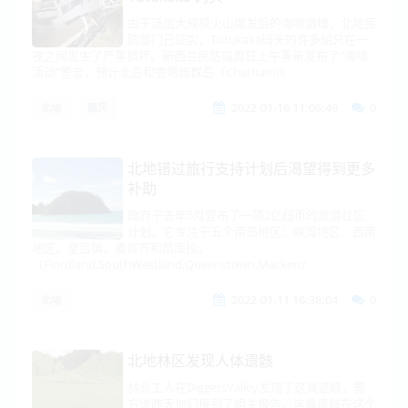
由于汤加大规模火山爆发后的海啸激增，北地民
防部门已证实，Tutukaka码头的许多船只在一
夜之间发生了严重损坏。新西兰民防局周日上午重新发布了"海啸
活动"警告，预计北岛和查塔姆群岛（ChathamIs
2022-01-16 11:06:49
0
北地
飓风
北地错过旅行支持计划后渴望得到更多
补助
政府于去年5月宣布了一项2亿纽币的旅游社区
计划。它专注于五个南岛地区：峡湾地区、西南
地区、皇后镇、麦肯齐和凯库拉。
（Fiordland,SouthWestland,Queenstown,Mackenz
2022-01-11 16:38:04
0
北地
北地林区发现人体遗骸
林业工人在DiggersValley发现了这具遗骸，警
方说昨天他们接到了相关报告。这具遗骸在这个