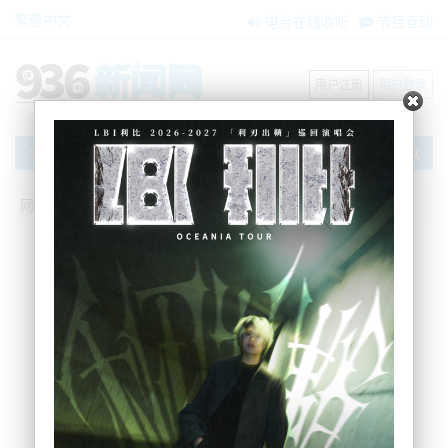
繁體中文
电台在线收听
节目互动
用户注册
用户登录
文章
网站首页
搜索
条件筛选
栏目分类
不限
新闻资讯
节目互动
商家黄页
内容搜索
搜索