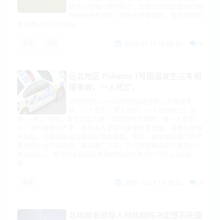
地方已经有一段时间了，但警方说现阶段确切的
时间段还不清楚，身份也不能确定。警方将努力
尝试确认此人的身份，
2022-01-11 16:00:52
0
北地
林区
远北地区 Pukenui 1号国道发生三车相
撞事故，一人死亡。
北部地区Pukenui的1号国道发生三车相撞事
故，一人死亡。警方表示，一人当场死亡，另
有"一些人"受伤。警方发言人说，早期的信息表明，有一人受重
伤，另外两情况严重，还有五人受到中度至轻度伤害。道路仍然保
持开放，但驾驶者被告知预计会有拥堵。警方、紧急服务部门和严
重碰撞小组正在现场。截至周三下午，官方假期期间的公路死亡人
数达到8人。官方的圣诞和新年假期在2022年1月5日早上6点结
束。
2021-12-29 14:29:22
0
车祸
北地商会领导人对政府的决定感到失望