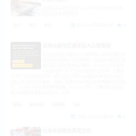
北岛的企业由于受到COVID-19封锁的影响而表
现出高度的债务压力
2021-11-03 06:32:37
0
企业
经济
新冠
北地北部地区紧急进入三级警报
北地北部地区紧急进入三级警报北地的北部区域
将在今晚紧急进入三级警报，因为当地出现零星
但未确认感染源的确诊病例。Covid19应对部长
ChrisHipkins在下午新闻发布会上表示，尽管进
行了广泛的接触者追踪，但今天在北地Taipa出现的新病例中无法
找出流行病学上的联系。这两个新病例没有靠近其他病例所在的地
点，也没有与任何其他病例接触。Hipkins表示，这意味着传播链
中可能存在未被发现的环节。之前
疫情
确诊病例
三级警报
北地
2021-11-02 17:43:19
0
北地车祸造成两死三伤