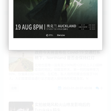
列表
时间排序
点击排序
评论排序
评分排序
支持量排序
政府今天将宣布在 Covid-19 交通灯系
统下，Northland 是否会保持红灯
北地也是唯一没有至少90%的12岁以上人口接种
疫苗的地区。但截至昨天，第一剂的接种率为
89%，仅偏离目标1423剂。在红色，私人场所的聚会仅限于100
人。人们需要疫苗通行证才能进入接待场所和健身房。N
2022-01-20 07:40:08
0
北地
实拍被飓风和火山喷发影响后的
Tutukaka 码头