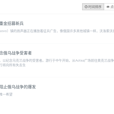
时间排序
点
重金招募新兵
osovo）镇的扬声器正在播放着征兵广告，像俄国许多其他城镇一样，沃洛索
念俄乌战争受害者
，以纪念乌克兰战争的受害者。游行于中午开始，从Aotea广场前往奥克兰战
行将向所有失去生
阻止俄乌战争的爆发
唯一希望