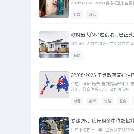
WarmerKiwiHomes资格标
住房
补贴
政府最大的公屋设项目已正式启
政府正在大力推动奥克兰的公共住房
住房
02/08/2023 工党政府宣
总理Hipkins暗示“新冠感染者强
澳洲，教育体系太差，公司价值被
总理
疫情
道路
住房
暴涨9%，房屋租金中位数攀
租户平均较上一年租金要多交付260