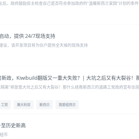
准发生变化后，政府鼓励房主检查自己是否符合参加政府的“温暖新西兰家园”计划的条件
动，提供 24/7现场支持
建设，该开发项目将为住户提供全天候的现场支持
布住房新政，Kiwibuild翻版又一重大失败？| 大坑之后又有大裂
制7天隔离”将放宽大坑之后又有大裂谷！那什么拯救新西兰的道路工党政府宣布住房新
工党
澳大利亚
新西兰
我爱纽西兰
升至历史新高
0纽币