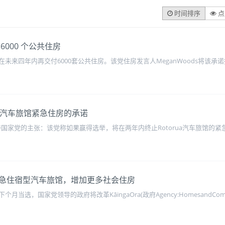
时间排序
点
000 个公共住房
未来四年内再交付6000套公共住房。该党住房发言人MeganWoods将该承
终止汽车旅馆紧急住房的承诺
ll表示支持国家党的主张：该党称如果赢得选举，将在两年内终止Rotorua汽车旅馆的紧急
急住宿型汽车旅馆，增加更多社会住房
当选，国家党领导的政府将改革KāingaOra(政府Agency:HomesandC