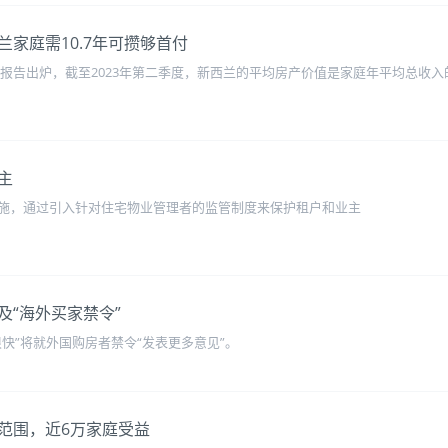
家庭需10.7年可攒够首付
担住房报告出炉，截至2023年第二季度，新西兰的平均房产价值是家庭年平均总收入的
主
施，通过引入针对住宅物业管理者的监管制度来保护租户和业主
及“海外买家禁令”
快”将就外国购房者禁令“发表更多意见”。
范围，近6万家庭受益