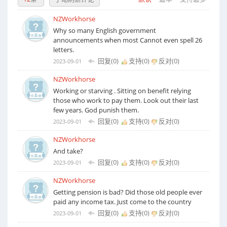
NZWorkhorse
Why so many English government
announcements when most Cannot even spell 26
letters.
回复(0)
支持(
0
)
反对(
0
)
2023-09-01
NZWorkhorse
Working or starving . Sitting on benefit relying
those who work to pay them. Look out their last
few years. God punish them.
回复(0)
支持(
0
)
反对(
0
)
2023-09-01
NZWorkhorse
And take?
回复(0)
支持(
0
)
反对(
0
)
2023-09-01
NZWorkhorse
Getting pension is bad? Did those old people ever
paid any income tax. Just come to the country
回复(0)
支持(
0
)
反对(
0
)
2023-09-01