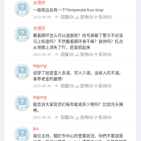
大湾仔
一般旁边会有一个Temperate bus stop
回复(0)
支持(
0
)
反对(
0
)
2023-08-30
大湾仔
戴着脚环怎么可以逃脱呢？信号屏蔽了警方不应该
马上知道吗？不然戴着脚环来干嘛？装饰吗？红点
从地图上消失了吖，赶紧抓起来
回复(0)
支持(
0
)
反对(
0
)
2023-08-30
leigong
说穿了就是富人多减，穷人少减，没收入的不减。
拿养老金的最惨!
回复(0)
支持(
0
)
反对(
0
)
2023-08-30
leigong
能告诉大家官员们每年能减多少税吗？比如光头辣
神。
回复(0)
支持(
0
)
反对(
0
)
2023-08-30
jko
兩位主持，關於市中心的營業狀況，你們不要說我