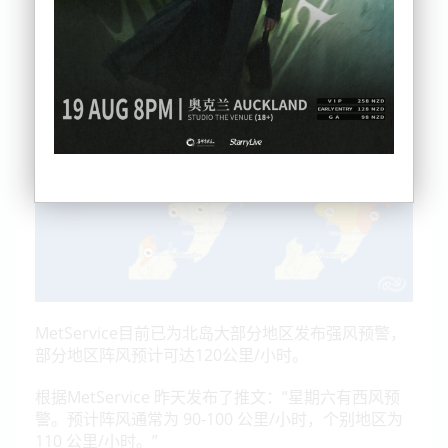
西兰交通局 Waka Kotahi 在推特上写道：“这座桥现
在已经重新开放，但部分车道关闭和临时限速仍然存
在。此时建议摩托车和高边车辆使用西环线。”
MetService目前已为北岛大部分地区发布强风预警，
部分地区阵风预计可达120公里/小时。
根据MetService 昨天发布了推文：“星期六有西风预
警。预计阵风通常为 90-100 公里/小时，个别地区为
110 公里/小时。”