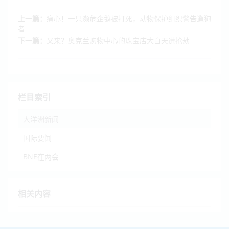
上一篇：
痛心！一只濒危企鹅被打死，动物保护组织警告遛狗
者
下一篇：
又来？奥克兰购物中心的珠宝店大白天遭抢劫
栏目索引
大洋洲新闻
国际要闻
BNE在两会
相关内容