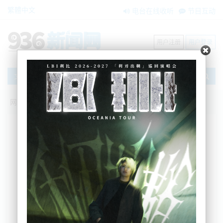
繁體中文
电台在线收听
节目互动
用户注册
用户登录
文章
网站首页
新闻资讯
大洋洲新闻
注意天气！北岛发布大风警告，部分区域
交通要注意
BNE
2023-05-20 14:54:48
援引1 News的信息，今天，塔斯曼海上空的低气压给
北岛带来了强风，并给新西兰部分地区带来了大雨。
今天下午，奥克兰的海港大桥双向被暂时禁止通行，
司机们被要求绕道西环线。
随后在大约 10 分钟后，新