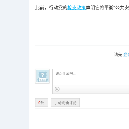
此前，行动党的
枪支政策
声明它将平衡“公共
请先
登
0
条
手动刷新评论