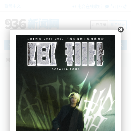
繁體中文
电台在线收听
节目互动
用户注册
用户登录
文章
网站首页
新闻资讯
大洋洲新闻
代谢物做的新能源材料
BNE
2021-10-01 11:55:50
代谢物做的新能源材料
科学家们一直试图寻找一个能够适合人类居住的外星
球。在没有找到之前，在其他星球建立一个基地也许
是一个不错的选择。
有数据显示，火箭发射每公斤重量的成本至少为1500