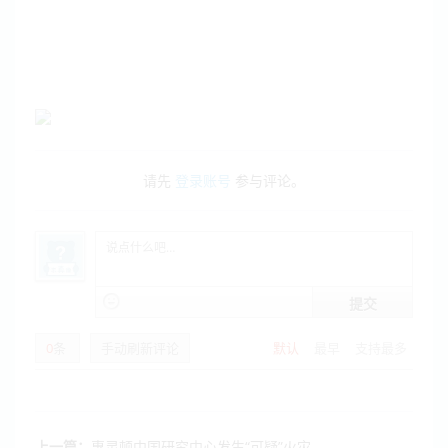
请先
登录账号
参与评论。
提交
0
条
手动刷新评论
默认
最早
支持最多
上一篇：
惠灵顿中国研究中心发生“可疑”火灾