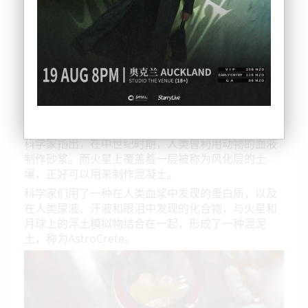
美元。2017年的一份报告更是指出，向火星运送一块
砖的成本高达200万美元。
因此，如果想要在其他星球建立一个殖民地，仅仅建
筑材料就需要花费大量的资金。为此，科学家们一直
在探索一种能利用火星或月球上的材料制作建筑材料
的方法。
而英国曼彻斯特大学的科学家发现了一种制造建筑材
料的方法，能够大大降低建筑成本。
科学家指出，在中世纪时期，人类曾利用动物的血液
制作砂浆。而火星上覆盖着一层被称为风化层的土
壤，正好可以用来制作混凝土。
科学家们用了一种在人类血浆中发现的蛋白质，以及
在人类尿液、汗液和眼泪中发现的化合物，与火星和
月球上的浮土模拟物结合在一起，形成了一种混泥
土，称为AstroCrete。