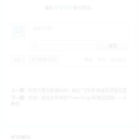
请先
登录账号
参与评论。
提交
0
条
手动刷新评论
默认
最早
支持最多
上一篇：
新西兰警方数据出炉！揭示“飞车党”数量及目标位置
下一篇：
突发！奥克兰早高峰Three Kings车祸后封路！一人
重伤
栏目索引