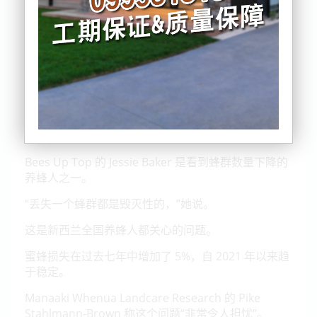
根据Landcare Research上周发布的一项调查，新西
兰的蜂群数量正在急剧下降，去年冬天损失了 97,000
多个蜂群。
Bees Up Top 的 Jessie Baker 是看到蜂群数量下降的
养蜂人之一。
“丢失一个蜂群都是毁灭性的，”她说。
这是新西兰全国养蜂人都关心的问题。
蜜蜂损失在过去七年中增加了 5%，自 2021 年以来趋
于稳定。
Manaaki Whenua Landcare Research 的 Pike
Stahlmann-Brown 称这个问题“非常令人担忧”。