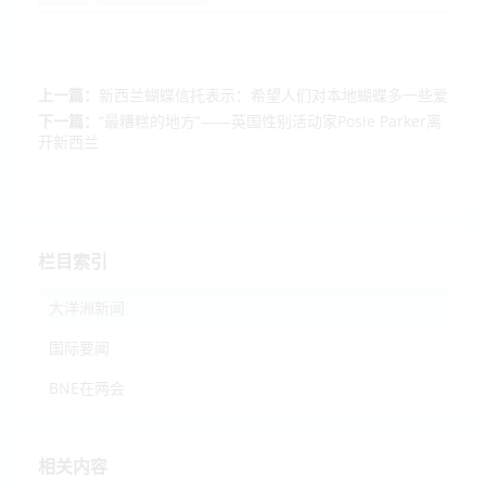
上一篇：
新西兰蝴蝶信托表示：希望人们对本地蝴蝶多一些爱
下一篇：
“最糟糕的地方”——英国性别活动家Posie Parker离
开新西兰
栏目索引
大洋洲新闻
国际要闻
BNE在两会
相关内容