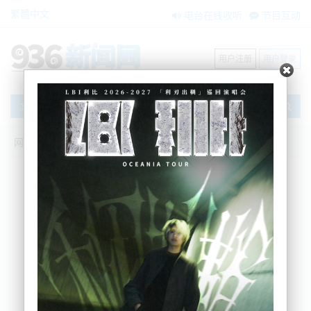
繁體中文
电台在线收听
节目互动
用户注册
用户登录
文章
网站首页
新闻资讯
大洋洲新闻
在New Plymouth 一妇女向道路上的车开
枪后被捕
BNE
2023-03-26 10:18:04