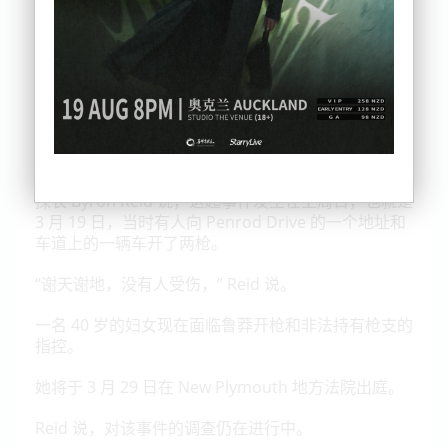
上周在 New Plymouth 发生驾车枪击事件后，一名妇
女被捕。
探长 Byron Reid 说，这起事件发生在上周日，也就是
3 月 19 日，当时有人向 Penrod Drive 的一个地址和
车道上的一辆车开了两枪。
“谢天谢地，没有人受伤，” Reid 说。
一名 40 岁的妇女现在面临鲁莽开枪和非法持有枪支的
指控。
她将于 3 月 29 日在
New Plymouth
地方法院出庭。
Reid
说，对该事件的调查仍在进行中。