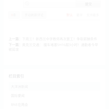
提交
0
条
手动刷新评论
默认
最早
支持最多
上一篇：
下周三！新西兰中学教师再次罢工！争取薪酬条件
下一篇：
奥克兰交通： 撞车堵塞SH16超3小时！通勤者今早
被延误
栏目索引
大洋洲新闻
国际要闻
BNE在两会