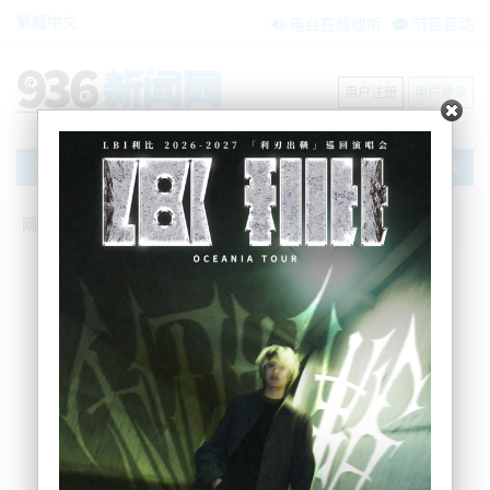
繁體中文
电台在线收听
节目互动
用户注册
用户登录
文章
网站首页
新闻资讯
大洋洲新闻
前警察部长Stuart Nash承认“搞砸了”，望
保住其他工作
BNE
2023-03-16 12:01:06
周三，Stuart Nash辞去了警察部长的职务，他承认
自己 "完全搞砸了"，但计划继续从事他的其余工作。