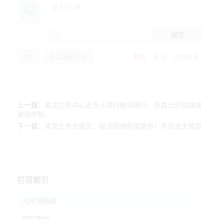
提交
0
条
手动刷新评论
默认
最早
支持最多
上一篇：
奥克兰市中心近万人进行教师游行，多路公交线路曾
被迫中断
下一篇：
奥克兰市长警告：经济困难削减服务！市议会大裁员
栏目索引
大洋洲新闻
国际要闻