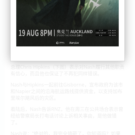
总理Chris Hipkins（下图）表示对Nash履行其他职责
有信心，而且他也保证了不再犯同样错误。
Nash与Hipkins一起前往Gisborne，宣布政府为该市
和Napier之间的沿海航运路线提供资金，以支持加布
里埃尔飓风后的灾区。
着陆后，Nash告诉RNZ，他在周三在公共场合表示曾
经给警察局长打电话讨论上诉相关事由，是他做错
了。
Nash说："绝对的，我完全搞砸了，你知道吗？如果