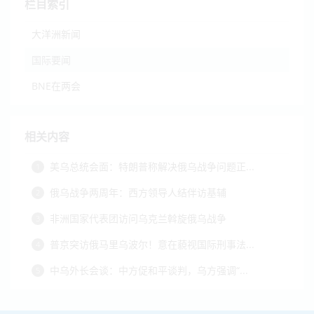
栏目索引
大洋洲新闻
国际要闻
BNE在两会
相关内容
美乌总统会面：特朗普称解决俄乌战争问题正...
1
俄乌战争两周年：西方领导人结伴访基辅
2
非洲国家代表团访问乌克兰斡旋俄乌战争
3
普京突访俄马里乌波尔！意在藐视国际刑事法...
4
中乌外长会谈：中方促和平谈判，乌方强调“...
5