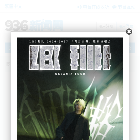
繁體中文
电台在线收听
节目互动
用户注册
用户登录
文章
网站首页
新闻资讯
国际要闻
马克龙与拜登讨论乌克兰长期和平前景
BNE
2023-03-09 07:40:07
法国总统马克龙与美国总统拜登通话，在表示支持乌
克兰抵抗战争的同时，讨论了长期和平前景。白宫
说，美法总统还讨论了在印太地区的合作，以及应对
中方带来的挑战。