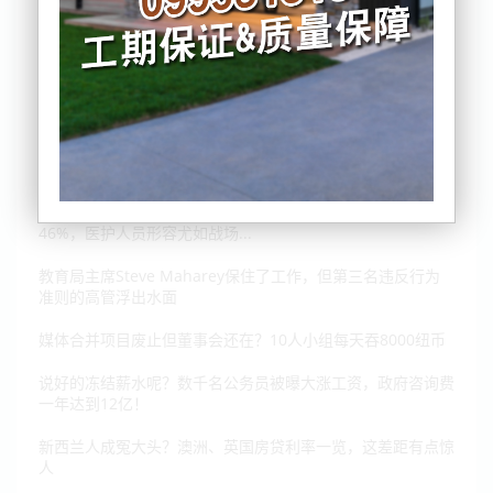
救护车不得不掉头，医院已经人满为患！奥克兰诊患者激增
46%，医护人员形容尤如战场...
教育局主席Steve Maharey保住了工作，但第三名违反行为
准则的高管浮出水面
媒体合并项目废止但董事会还在？10人小组每天吞8000纽币
说好的冻结薪水呢？数千名公务员被曝大涨工资，政府咨询费
一年达到12亿！
新西兰人成冤大头？澳洲、英国房贷利率一览，这差距有点惊
人