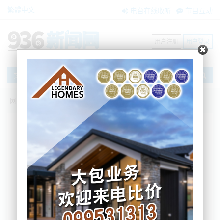
繁體中文
电台在线收听
节目互动
用户注册
用户登录
文章
网站首页
节目互动
我爱纽西兰
09/03/2023 救护车不得不掉头，医院已经
人满为患！| 说好的冻结薪水呢？数千名公
务员被曝大涨工资，政府咨询费一年达到
12亿
我爱纽西兰
2023-03-09 06:26:58