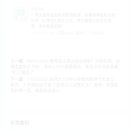
leigong
一到大选年这类新闻就特别多，右翼媒体趁机大肆
炒作，好像他们多么公正，其实都是在趁机拉选
票，政治真是肮脏！
回复(0)
支持(
0
)
反对(
0
)
2023-03-09
上一篇：
08/03/2023 教育局主席也提出辞职？同样犯错，总
理态度却大不同 | 弥补2.95亿预算黑洞，奥克兰市议会准备
“开刀”裁员了
下一篇：
10/03/2023 新西兰5万中小学教师将举行大罢工，
薪资、人手短缺谈不拢 | 新西兰人成冤大头？澳洲、英国房
贷利率一览，差距有点惊人
栏目索引