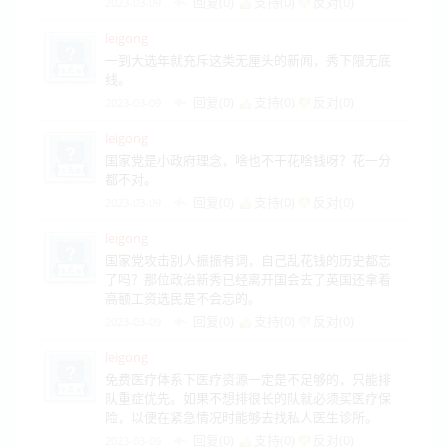
回复(0)
支持(
0
)
反对(
0
)
2023-03-09
leigong
一到大选年就充斥这类无厘头的新闻，秀下限无底
线。
回复(0)
支持(
0
)
反对(
0
)
2023-03-09
leigong
国家党是小政府理念，啥也不干花啥钱呀？花一分
都不对。
回复(0)
支持(
0
)
反对(
0
)
2023-03-09
leigong
国家党攻击别人振振有词，自己乱花钱的历史都忘
了吗？那位政治新秀已经离开国会去了英国还拿着
高额工资选民是不会忘的。
回复(0)
支持(
0
)
反对(
0
)
2023-03-09
leigong
免费医疗体系下医疗资源一定是不足够的，只能排
队重症优先。如果不想排很长的队就必须买医疗保
险，以便在紧急情况时能够去找私人医生诊所。
回复(0)
支持(
0
)
反对(
0
)
2023-03-09