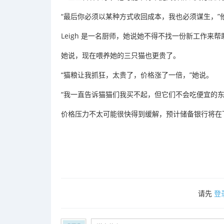
“最后你必须以某种方式收回成本，我也必须谋生，”
Leigh 是一名厨师，她说她不得不找一份新工作
她说，现在喂养她的三只猫也更贵了。
“猫粮让我抓狂，太贵了，价格涨了一倍，”她说。
“我一直告诉猫猫们我买不起，但它们不会吃便宜的东
价格压力不太可能很快得到缓解，预计储备银行将在
请先
登