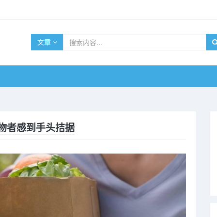
文章
物者感到手头拮据