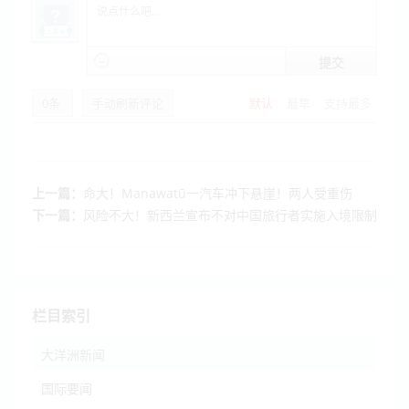
提交
0
条
手动刷新评论
默认
最早
支持最多
上一篇：
命大！Manawatū一汽车冲下悬崖！两人受重伤
下一篇：
风险不大！新西兰宣布不对中国旅行者实施入境限制
栏目索引
大洋洲新闻
国际要闻