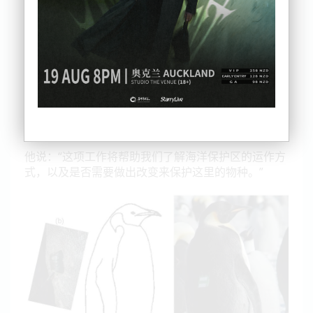
抱住企鹅，然后他们用头罩盖住动物的眼睛，帮助它
们冷静下来并安装 GPS。
事实证明，该项目对于维护Ross海特殊海洋保护区的
国际努力至关重要。
负责该项目的圣何塞州立大学副教授 Birgitte
McDonald：“我们希望了解他们要去哪里，他们潜水
多深，他们为了获得食物需要付出多大的努力。”
他说：“这项工作将帮助我们了解海洋保护区的运作方
式，以及是否需要做出改变来保护这里的物种。”