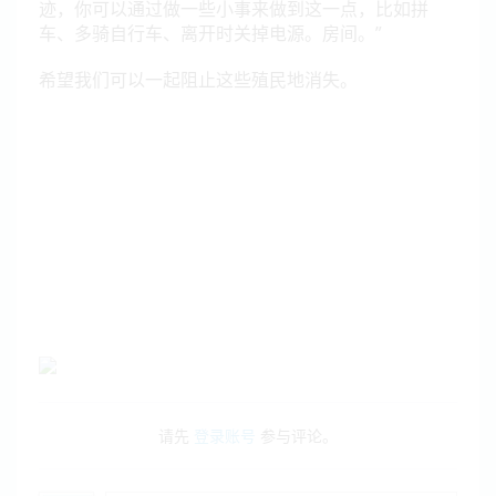
迹，你可以通过做一些小事来做到这一点，比如拼
车、多骑自行车、离开时关掉电源。房间。”
希望我们可以一起阻止这些殖民地消失。
请先
登录账号
参与评论。