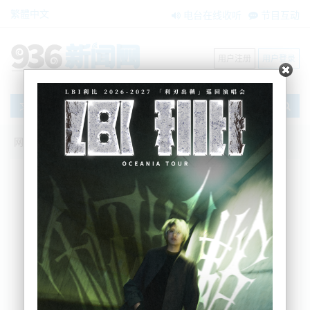
繁體中文
电台在线收听
节目互动
用户注册
用户登录
文章
网站首页
新闻资讯
大洋洲新闻
生态环境保护调查，为帝企鹅装备GPS
BNE
2023-01-05 07:53:09
新美联合项目是新西兰支持的一项生态研究的一部
分，该研究旨在随着气候变化的持续临近监测帝企鹅
们在Ross海的觅食地。
圣何塞州立大学的现场团队必须亲自捕获每只鸟以安
装仪器。研究人员一般会慢慢地包围每只鸟，冲过去