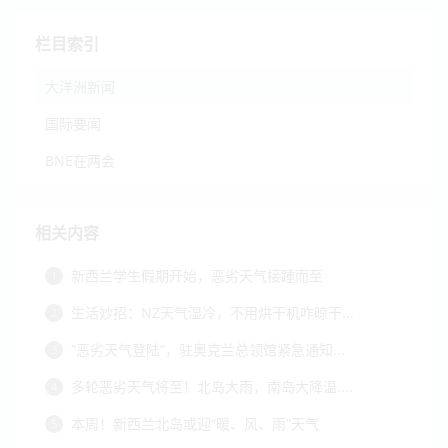
栏目索引
大洋洲新闻
国际要闻
BNE在两会
相关内容
新西兰学生假期开始，恶劣天气接踵而至
1
生活妙招：NZ天气湿冷，不用烘干机咋晾干...
2
“恶劣天气登陆”，驻奥克兰总领馆紧急通知...
3
多轮恶劣天气将至！北岛大雨，南岛大降温....
4
本周！新西兰北岛或迎“暖、风、雨”天气
5