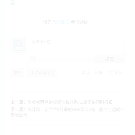
请先
登录账号
参与评论。
提交
0
条
手动刷新评论
默认
最早
支持最多
上一篇：
随着新西兰缩减燃油税补贴 Gull提供限时折扣
下一篇：
统计局：新西兰9月季度GDP增长2%，服务与运输业
贡献庞大