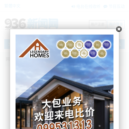
繁體中文
电台在线收听
节目互动
用户注册
用户登录
文章
网站首页
新闻资讯
大洋洲新闻
天气：Coromandel遭大雨袭击！导致洪
水、封路与停电
BNE
2022-12-15 10:20:56
大雨造成了大范围的洪水，导致新西兰 Coromandel
地区多处滑坡，且关闭了多条道路。