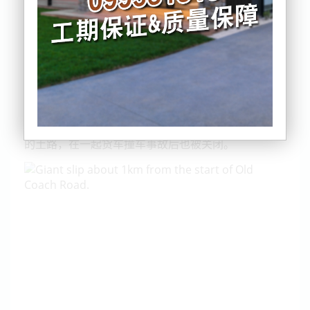
泰晤士河 Coromandel 区委员会应急管理负责人
Garry Towler 说，在过去两天里降雨量达到300毫
米。
Towler 说，从 Whangamatā 经 Hikuai 到
Whitianga 的高速公路全部关闭，并且出现了停电的
情况。
关键的 309 bypass road 是一条连接半岛东部和西部
的土路，在一起货车撞车事故后也被关闭。