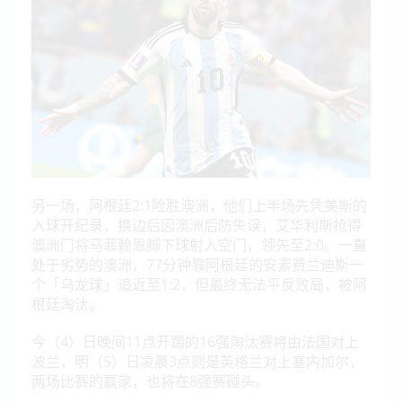
另一场，阿根廷2:1险胜澳洲，他们上半场先凭美斯的
入球开纪录，换边后因澳洲后防失误，艾华利斯抢得
澳洲门将马菲赖恩脚下球射入空门，领先至2:0。一直
处于劣势的澳洲，77分钟靠阿根廷的安素费兰迪斯一
个「乌龙球」追近至1:2，但最终无法平反败局，被阿
根廷淘汰。
今（4）日晚间11点开踢的16强淘汰赛将由法国对上
波兰，明（5）日凌晨3点则是英格兰对上塞内加尔，
两场比赛的赢家，也将在8强赛碰头。