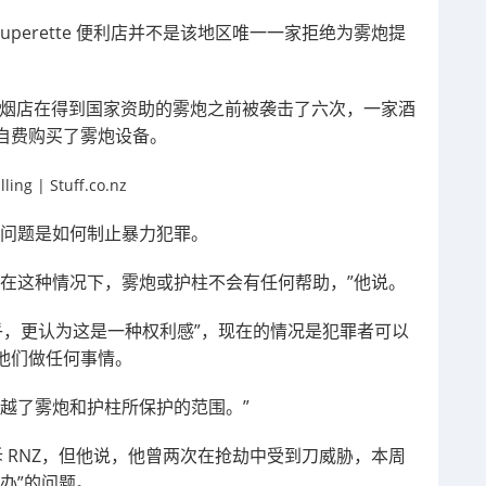
age superette 便利店并不是该地区唯一一家拒绝为雾炮提
家当地的电子烟店在得到国家资助的雾炮之前被袭击了六次，一家酒
自费购买了雾炮设备。
决的问题是如何制止暴力犯罪。
以在这种情况下，雾炮或护柱不会有任何帮助，”他说。
乎，更认为这是一种权利感”，现在的情况是犯罪者可以
他们做任何事情。
越了雾炮和护柱所保护的范围。”
ra 告诉 RNZ，但他说，他曾两次在抢劫中受到刀威胁，本周
办”的问题。