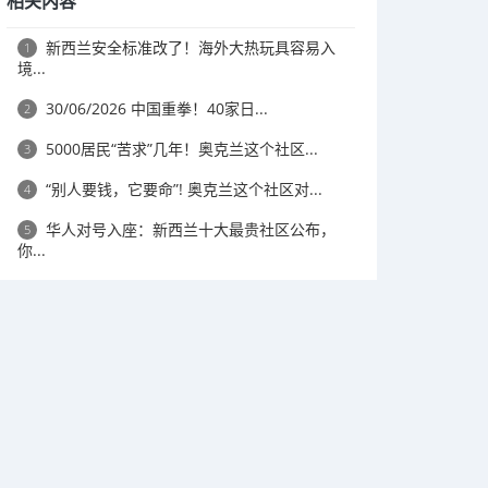
相关内容
新西兰安全标准改了！海外大热玩具容易入
1
境...
30/06/2026 中国重拳！40家日...
2
5000居民“苦求”几年！奥克兰这个社区...
3
“别人要钱，它要命”! 奥克兰这个社区对...
4
华人对号入座：新西兰十大最贵社区公布，
5
你...