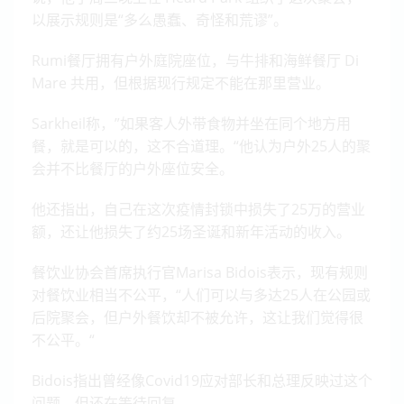
以展示规则是“多么愚蠢、奇怪和荒谬”。
Rumi餐厅拥有户外庭院座位，与牛排和海鲜餐厅 Di
Mare 共用，但根据现行规定不能在那里营业。
Sarkheil称，”如果客人外带食物并坐在同个地方用
餐，就是可以的，这不合道理。“他认为户外25人的聚
会并不比餐厅的户外座位安全。
他还指出，自己在这次疫情封锁中损失了25万的营业
额，还让他损失了约25场圣诞和新年活动的收入。
餐饮业协会首席执行官Marisa Bidois表示，现有规则
对餐饮业相当不公平，“人们可以与多达25人在公园或
后院聚会，但户外餐饮却不被允许，这让我们觉得很
不公平。“
Bidois指出曾经像Covid19应对部长和总理反映过这个
问题，但还在等待回复。