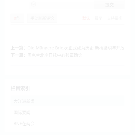
提交
0
条
手动刷新评论
默认
最早
支持最多
上一篇：
Old Māngere Bridge正式成为历史 新桥梁明年开放
下一篇：
奥克兰北岸日托中心孩童确诊
栏目索引
大洋洲新闻
国际要闻
BNE在两会