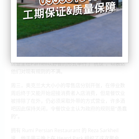
在昨日奥克兰进入3.2级的第一天，愤怒的餐馆和咖啡
店业主在Parnell以野餐的形式举行了“抗议”，以表达
他们对现有规则的不满。
周三，奥克兰大大小小的零售店分别开张，在停业数
周后终于又能开始迎接消费者入店消费，但是餐饮业
被排除了在外，仍必须采取外带的方式营业，许多酒
吧因此保持关闭，令餐饮业主认为政府的规则是“愚蠢
的”。
拥有 Rumi Persian Restaurant 的 Reza Sarkheil
说，他于周三晚上在 Heard Park 组织了这次聚会，