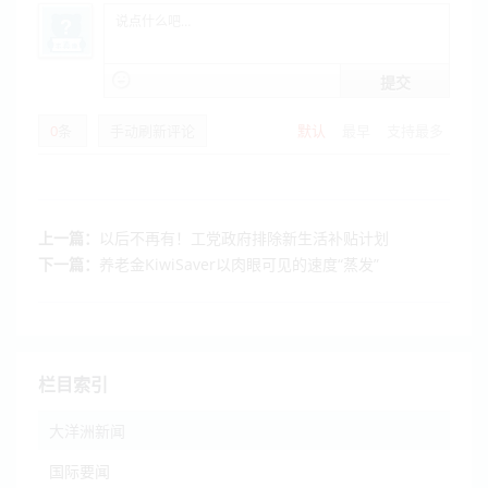
提交
0
条
手动刷新评论
默认
最早
支持最多
上一篇：
以后不再有！工党政府排除新生活补贴计划
下一篇：
养老金KiwiSaver以肉眼可见的速度“蒸发”
栏目索引
大洋洲新闻
国际要闻