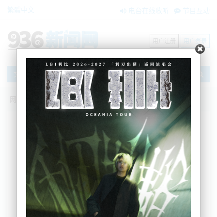
繁體中文
电台在线收听
节目互动
用户注册
用户登录
文章
网站首页
新闻资讯
大洋洲新闻
吃不起？！新西兰食品价格越来越高
BNE
2022-10-19 12:28:18
新西兰的农民又来“添堵”了——
农民警告该国民众，
由于柴油价格飙升至创纪录的历史高位，他们难以支
付耕地的费用，所以食品价格将再次上涨。