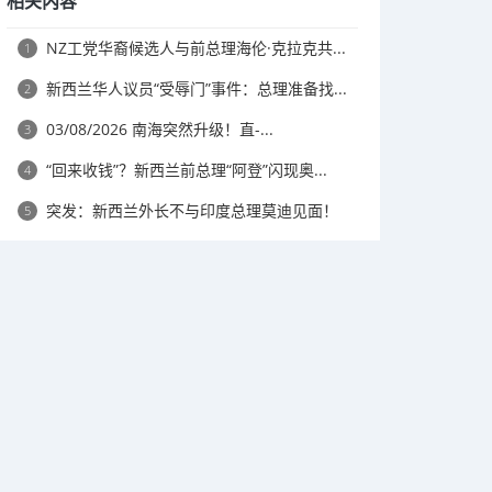
相关内容
NZ工党华裔候选人与前总理海伦·克拉克共...
1
新西兰华人议员“受辱门”事件：总理准备找...
2
03/08/2026 南海突然升级！直-...
3
“回来收钱”？新西兰前总理“阿登”闪现奥...
4
突发：新西兰外长不与印度总理莫迪见面！
5