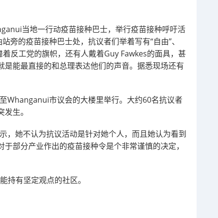
hanganui当地一行动疫苗接种巴士，举行疫苗接种呼吁活
油站旁的疫苗接种巴士处，抗议者们举着写有“自由”、
反工党的旗帜，还有人戴着Guy Fawkes的面具，甚
就是能最直接的和总理表达他们的声音。据悉现场还有
至Whanganui市议会的大楼里举行。大约60名抗议者
突发生。
n表示，她不认为抗议活动是针对她个人，而且她认为看到
对于部分产业作出的疫苗接种令是个非常谨慎的决定，
可能持有坚定观点的社区。