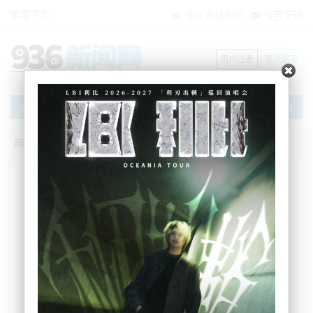
繁體中文
电台在线收听
节目互动
用户注册
用户登录
文章
网站首页
新闻资讯
大洋洲新闻
不幸中的万幸！Ōtāhuhu消防站对面着
火，出警仅30秒
BNE
2022-08-16 12:28:59
奥克兰南区的一家旅馆得庆幸自己的选址，因为消防
站就在马路对面，消防人员才得以迅速对火灾做出了
反应。