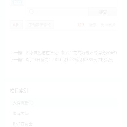
提交
0
条
手动刷新评论
默认
最早
支持最多
上一篇：
洪水威胁迫在眉睫：新西兰南岛为最坏的情况做准备
下一篇：
8月16日疫情：4811 例社区病例和533例住院病例
栏目索引
大洋洲新闻
国际要闻
BNE在两会