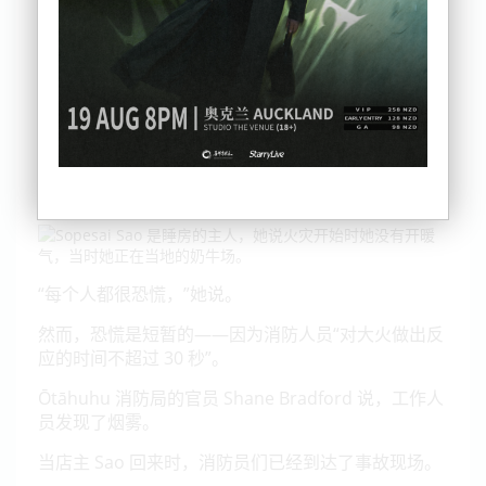
今天早上 8 点前不久，位于 Ōtāhuhu 的出租小屋
Albion Lodge 就着火了。
Sopesai Sao 是该旅馆的主人，她说火灾开始时，她
已经离开了，且没有关上暖气，那时她人在当地的奶
牛场。
Sao 说，等她回来的时候，就看到屋里有火苗涌来。
“每个人都很恐慌，”她说。
然而，恐慌是短暂的——因为消防人员“对大火做出反
应的时间不超过 30 秒”。
Ōtāhuhu 消防局的官员 Shane Bradford 说，工作人
员发现了烟雾。
当店主 Sao 回来时，消防员们已经到达了事故现场。