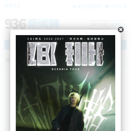
繁體中文
电台在线收听
节目互动
用户注册
用户登录
文章
网站首页
新闻资讯
大洋洲新闻
拜登新冠病毒检测结果转阴仍需继续隔离
BNE
2022-08-07 13:27:51
美国白宫总统医生凯文·奥康纳6日通报，一周前新冠
病毒复检呈阳性的总统拜登最新检测结果为阴性，但
仍将继续隔离。