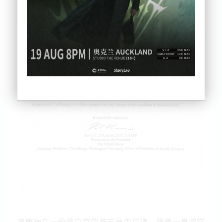
奥康纳在一份致白宫的备忘录中写道，拜登一直感觉