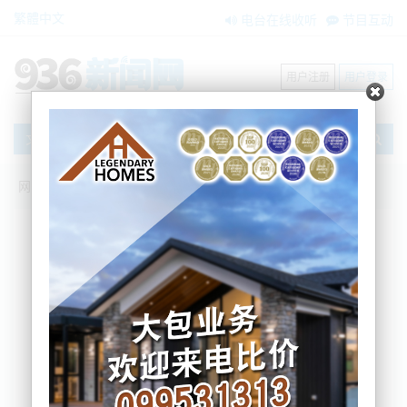
繁體中文
电台在线收听
节目互动
用户注册
用户登录
文章
网站首页
新闻资讯
大洋洲新闻
国家党呼吁废除红绿灯政策！提供更简单
明确的规则
BNE
2022-07-12 08:38:26
国家党党魁 Christopher Luxon表示，他希望本周改
变应对Covid-19的黄灯政策，为口罩的使用提供简单
明确的规则。并且质疑保持交通信号灯系统的必要
性。