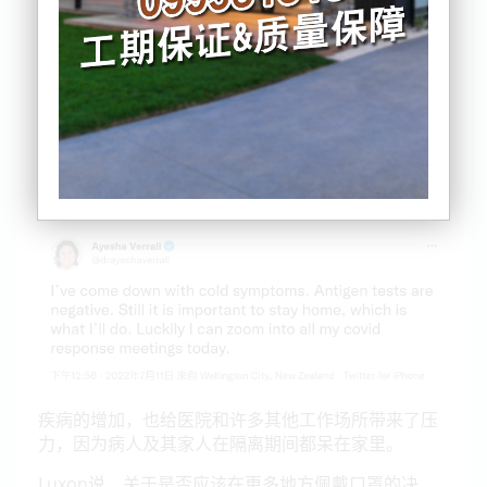
总理 Jacinda Ardern排除了转向红灯的可能性，但表
示政府可能很快就会宣布改变当前的黄灯设置。
上周，Covid-19 部长 Ayesha Verrall 还表示，政府正
在审查黄灯规则。她周一身体不适，在推特上说，虽
然她在快速抗原检测中没有检测出阳性，但她有症
状，将隔离并继续检测。
疾病的增加，也给医院和许多其他工作场所带来了压
力，因为病人及其家人在隔离期间都呆在家里。
Luxon说，关于是否应该在更多地方佩戴口罩的决