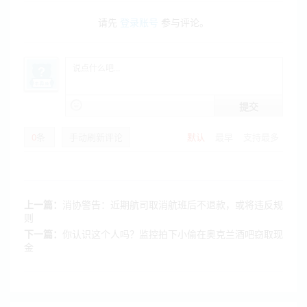
请先
登录账号
参与评论。
提交
0
条
手动刷新评论
默认
最早
支持最多
上一篇：
消协警告：近期航司取消航班后不退款，或将违反规
则
下一篇：
你认识这个人吗？监控拍下小偷在奥克兰酒吧窃取现
金