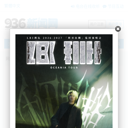
繁體中文
电台在线收听
节目互动
用户注册
用户登录
文章
网站首页
新闻资讯
大洋洲新闻
突发！奥克兰西区Te Atatū发生火灾，周
围烟雾四起
AM936
2022-07-11 11:17:36
Auckand 的 Te Atatū 发生火灾，浓烟飘到空中，几
公里外都能看到。