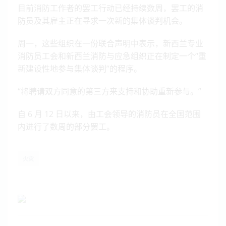
目前消防工作者的罢工行动已经持续数周，罢工的消
防员及其雇主正在寻求一次新的集体谈判机会。
周一，这些组织在一份联合声明中表示，新西兰专业
消防员工会和新西兰消防与应急组织正在制定一个“重
新建设性地参与集体谈判”的程序。
“将聘请双方同意的第三方来支持和协助重新参与。”
自 6 月 12 日以来，由工会领导的消防员在全国范围
内进行了数周的部分罢工。
火灾