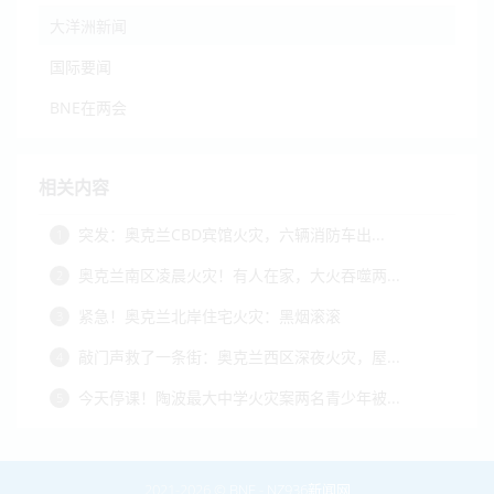
大洋洲新闻
国际要闻
BNE在两会
相关内容
突发：奥克兰CBD宾馆火灾，六辆消防车出...
1
奥克兰南区凌晨火灾！有人在家，大火吞噬两...
2
紧急！奥克兰北岸住宅火灾：黑烟滚滚
3
敲门声救了一条街：奥克兰西区深夜火灾，屋...
4
今天停课！陶波最大中学火灾案两名青少年被...
5
2021-2026 ©
BNE
-
NZ936新闻网