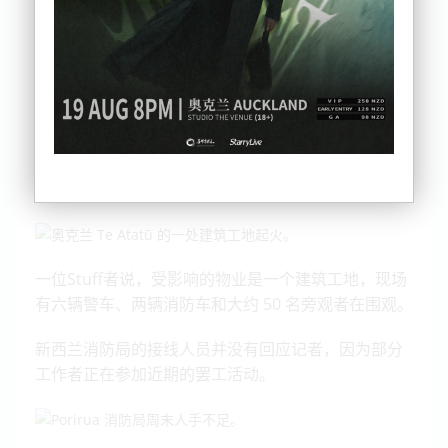
周一早上 9 点 45 分，在Te Atatū 半岛可以看到明显
的烟雾正在四周扩散开。
据目击者反馈，现场可以听到爆炸声和“大量红色羽状
物”。
St John Ambulance 表示，一名伤者在火灾发生后处
于中度受伤状态。他们在现场接受了治疗。
一位Stuff者说，受影响的物业是一个建筑工地，现场
有六辆警车、两辆消防车和大约 50 名旁观者在围观。
新西兰消防局的接线人员并没有回应记者，因为部分
工作者正在参加近期的罢工活动。