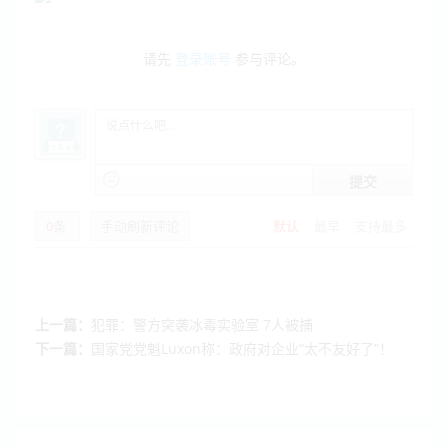
请先
登录账号
参与评论。
提交
0
条
手动刷新评论
默认
最早
支持最多
上一篇：
犯罪：警方突袭冰毒实验室 7人被捕
下一篇：
国家党党魁Luxon称：政府对企业“太不友好了”！