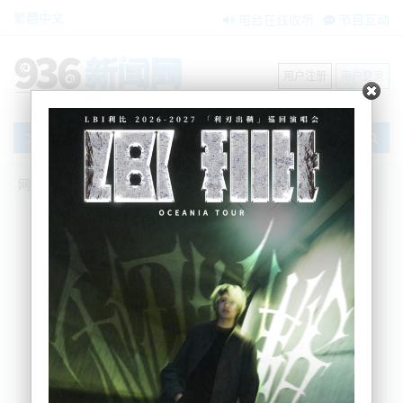
繁體中文
电台在线收听
节目互动
用户注册
用户登录
文章
网站首页
新闻资讯
大洋洲新闻
奥克兰东区学校收到匿名威胁后闭校一
天，警方已介入调查
AM936
2022-07-06 10:57:52
据Newshub报道，奥克兰的一所高中在两名与该校有
关的人受到网络威胁后停课一天。