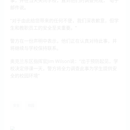
事，并在当天关闭学校，直到他们的调查完成，”电子
邮件说。
“对于由此给您带来的任何不便，我们深表歉意，但学
生和教职员工的安全至关重要。”
警方在一份声明中表示，他们正在认真对待此事，并
将继续与学校保持联系。
奥克兰东区指挥官Jim Wilson说：“出于预防起见，学
校决定停课一天，警方将全力调查此事为学生提供安
全的校园环境”
安全
校园