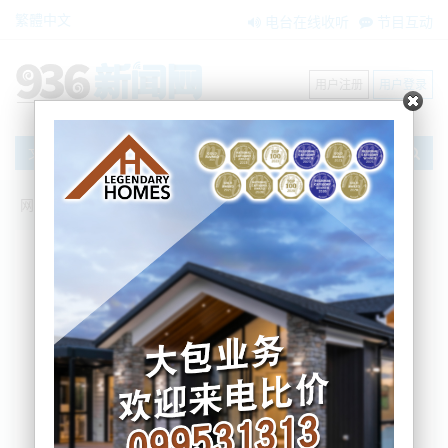
繁體中文
电台在线收听
节目互动
用户注册
用户登录
文章
网站首页
新闻资讯
国际要闻
世界上唯一白色法拉利恩佐将拍卖，可能
迎来天价成交
AM936
2022-06-30 16:53:34
近日，RM苏富比拍卖行推出了一辆世间罕见的法拉利
跑车拍品，它就是2003款的白色法拉利恩佐。