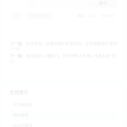
提交
0
条
手动刷新评论
默认
最早
支持最多
上一篇：
东京太热，非裔苦喊比老家还热！买空调需排队等待
2个月
下一篇：
普京回应G7嘲笑门：西方领导人赤裸上身看起来“恶
心”
栏目索引
大洋洲新闻
国际要闻
BNE在两会