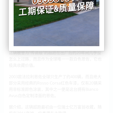
这辆被誉为“传说级”的超跑在出厂后的20年间几乎没
怎么上过路，而且作为全球唯一一款白色恩佐，它也
极具收藏价值。
2003款法拉利恩佐全球只生产了约400辆，而且绝大
部分采用经典的Rosso Corsa红色车漆，仅有20辆采
用非标准颜色涂装，其中之一便是这台拥有Bianco
Avus白色定制漆面的恩佐。
据介绍，这辆超跑最初由一位瑞士亿万富翁收藏，随