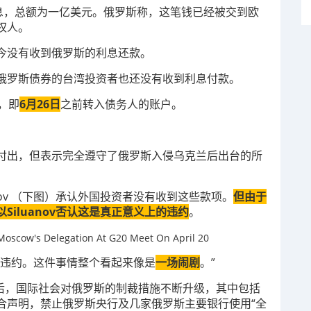
利息，总额为一亿美元。俄罗斯称，这笔钱已经被交到欧
权人。
今没有收到俄罗斯的利息还款。
俄罗斯债券的台湾投资者也还没有收到利息付款。
，即
6月26日
之前转入债务人的账户。
付出，但表示完全遵守了俄罗斯入侵乌克兰后出台的所
anov （下图）承认外国投资者没有收到这些款项。
但由于
iluanov否认这是真正意义上的违约
。
是违约。这件事情整个看起来像是
一场闹剧
。”
争后，国际社会对俄罗斯的制裁措施不断升级，其中包括
合声明，禁止俄罗斯央行及几家俄罗斯主要银行使用“全