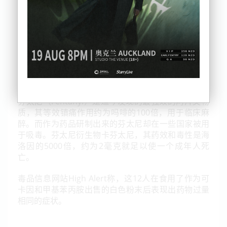
芬太尼（Fentanyl）是迄今发现的最强效的阿片类物
质，其等效镇痛作用约为吗啡的100倍，用于临床麻
醉。而作为药品研制出来的芬太尼却在一些国家被用
于吸毒。芬太尼衍生物卡芬太尼，其药效和毒性是海
洛因的5000倍，约为2毫克就足以使一个成年人死
亡。
毒品信息网站High Alert称，这12人在食用了作为可
卡因和甲基苯丙胺出售的白色粉末后表现出药物过量
相同的症状。