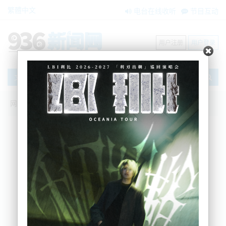
繁體中文
电台在线收听
节目互动
用户注册
用户登录
文章
网站首页
新闻资讯
大洋洲新闻
多人因服药过量入院治疗
BNE
2022-06-26 20:58:37
周末， Wairarapa 地区有十几人因疑似芬太尼过量而
住院。