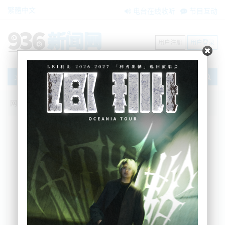
繁體中文
电台在线收听
节目互动
用户注册
用户登录
文章
网站首页
新闻资讯
大洋洲新闻
绿党向总理发表公开信，呼吁控制租金
BNE
2022-04-07 11:34:41
绿党已向
总理发表公开信
，呼吁她立即冻结租金，直
到租金管制得到加强。