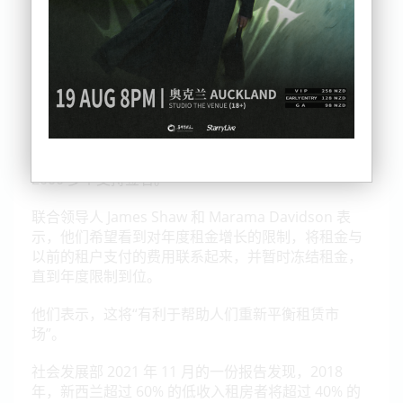
截至今天（星期四）上午 11 点，这封公开信已收到
2000 多个支持签名。
联合领导人 James Shaw 和 Marama Davidson 表
示，他们希望看到对年度租金增长的限制，将租金与
以前的租户支付的费用联系起来，并暂时冻结租金，
直到年度限制到位。
他们表示，这将“有利于帮助人们重新平衡租赁市
场”。
社会发展部 2021 年 11 月的一份报告
发现，2018
年，新西兰超过 60% 的低收入租房者将超过 40% 的