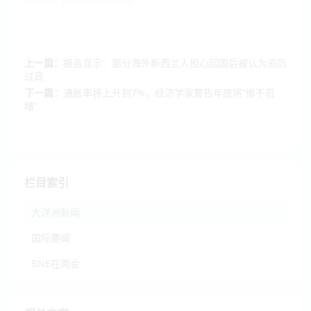
上一篇：
报告显示：部分海外新西兰人担心回国后被认为资历
过高
下一篇：
通胀率将上升到7%，经济学家警告年底将“惨不忍
睹”
栏目索引
大洋洲新闻
国际要闻
BNE在两会