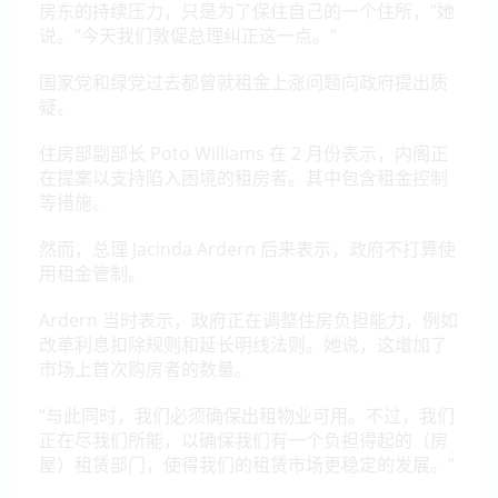
房东的持续压力，只是为了保住自己的一个住所，”她
说。
“今天我们敦促总理纠正这一点。”
国家党和绿党过去都曾就租金上涨问题
向政府提出质
疑。
住房部副部长 Poto Williams 在 2 月份表示，内阁正
在
提案以支持陷入困境的租房者
。其中包含租金控制
等措施。
然而，总理 Jacinda Ardern 后来表示，政府不打算使
用租金管制。
Ardern 当时表示，政府正在调整住房负担能力，例如
改革利息扣除规则和延长明线法则。她说，这增加了
市场上首次购房者的数量。
“与此同时，我们必须确保出租物业可用。不过，我们
正在尽我们所能，以确保我们有一个负担得起的（房
屋）租赁部门，使得我们的租赁市场更稳定的发展。”