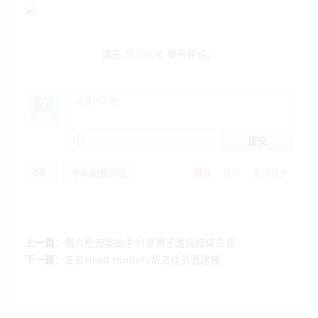
请先
登录账号
参与评论。
提交
0
条
手动刷新评论
默认
最早
支持最多
上一篇：
周六枪击案凶手31岁男子遭指控谋杀罪​
下一篇：
五名Head Hunters帮派成员遭逮捕