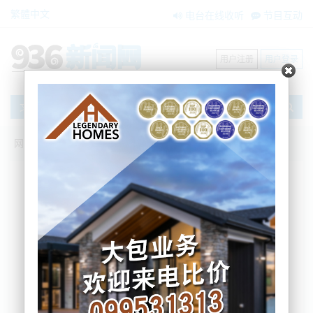
繁體中文
电台在线收听
节目互动
用户注册
用户登录
文章
网站首页
新闻资讯
大洋洲新闻
最新！奥克兰不降级！北地明晚降至二级
警报
BNE
2021-10-18 15:38:47
最新！奥克兰、怀卡托维持三级警报，北
地降至二级